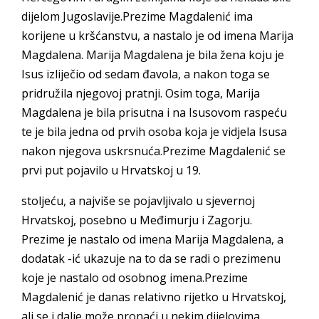
dijelom Jugoslavije.Prezime Magdalenić ima
korijene u kršćanstvu, a nastalo je od imena Marija
Magdalena. Marija Magdalena je bila žena koju je
Isus izliječio od sedam đavola, a nakon toga se
pridružila njegovoj pratnji. Osim toga, Marija
Magdalena je bila prisutna i na Isusovom raspeću
te je bila jedna od prvih osoba koja je vidjela Isusa
nakon njegova uskrsnuća.Prezime Magdalenić se
prvi put pojavilo u Hrvatskoj u 19.
stoljeću, a najviše se pojavljivalo u sjevernoj
Hrvatskoj, posebno u Međimurju i Zagorju.
Prezime je nastalo od imena Marija Magdalena, a
dodatak -ić ukazuje na to da se radi o prezimenu
koje je nastalo od osobnog imena.Prezime
Magdalenić je danas relativno rijetko u Hrvatskoj,
ali se i dalje može pronaći u nekim dijelovima