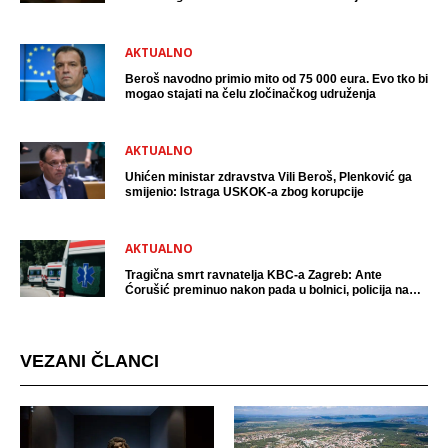
uhićen?
AKTUALNO
Beroš navodno primio mito od 75 000 eura. Evo tko bi
mogao stajati na čelu zločinačkog udruženja
AKTUALNO
Uhićen ministar zdravstva Vili Beroš, Plenković ga
smijenio: Istraga USKOK-a zbog korupcije
AKTUALNO
Tragična smrt ravnatelja KBC-a Zagreb: Ante
Ćorušić preminuo nakon pada u bolnici, policija na
mjestu događaja
VEZANI ČLANCI