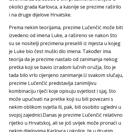
okolici grada Karlovca, a kasnije se prezime raširilo
i na druge dijelove Hrvatske.
Prema nekim teorijama, prezime Lučenčić može biti
izvedeno od imena Luke, a rašireno se nakon što
su se nositelji prezimena preselili iz mjesta u kojeg
je Luke bio čest muški dio imena. Također ima
teorija da je prezime nastalo od zanimanja nekog
pretka koji se bavio izradom lučnih oružja, što je
tada bilo vrlo cijenjeno zanimanje.U svakom slučaju,
prezime Lučenčić predstavlja zanimljivu
kombinaciju riječi koje opisuju svjetlost i sjaj, što
može upućivati na pretke koji su bili povezani s
nekim oblikom svjetla ili, pak, bili osobito ugledni u
svojoj zajednici.Danas je prezime Lučenčić relativno
rijetko u Hrvatskoj, ali se još uvijek može pronaći u
nekim dijelovima Karlovca i okolice, te u drugim