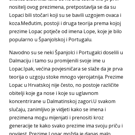
nositelj ovog prezimena, pretpostavlja se da su
Lopaci bili stočari koji su se bavili uzgojem ovaca i
koza.Međutim, postoji i druga teorija prema kojoj
prezime Lopac potječe od imena Lope, koje je bilo
popularno u Španjolskoj i Portugalu.
Navodno su se neki Španjolci i Portugalci doselili u
Dalmaciju i tamo su promijenili svoje ime u
Lopac.Ipak, većina povjesničara se slaže da je prva
teorija o uzgoju stoke mnogo vjerojatnija. Prezime
Lopac u Hrvatskoj nije često, no postoje različite
obitelji koje ga nose i koje su uglavnom
koncentrirane u Dalmatinskoj zagori.U svakom
slučaju, zanimljivo je vidjeti kako se imena i
prezimena mogu mijenjati i prenositi kroz
generacije te kako svako prezime ima svoju priču i
povijest. Prezime Lopac možda je danas malo