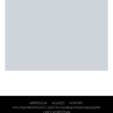
IMPRESSUM
KOLAČIĆI
KONTAKT
POLITIKA PRIVATNOSTI I ZAŠTITA OSOBNIH PODATAKA (GDPR)
UVJETI KORIŠTENJA