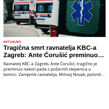
AKTUALNO
Tragična smrt ravnatelja KBC-a
Zagreb: Ante Ćorušić preminuo
nakon pada u bolnici, policija na
Ravnatelj KBC-a Zagreb, Ante Ćorušić, tragično je
mjestu događaja
preminuo nakon pada s požarnih stepenica u
bolnici. Zamjenik ravnatelja, Milivoj Novak, potvrdio
je tužnu vijest o smrti svog kolege. Ministar zdravs