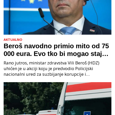
AKTUALNO
Beroš navodno primio mito od 75
000 eura. Evo tko bi mogao stajati
na čelu zločinačkog udruženja
Rano jutros, ministar zdravstva Vili Beroš (HDZ)
uhićen je u akciji koju je predvodio Policijski
nacionalni ured za suzbijanje korupcije i
organiziranog kriminaliteta (PNUSKOK). Prema
priopćenju USKOK