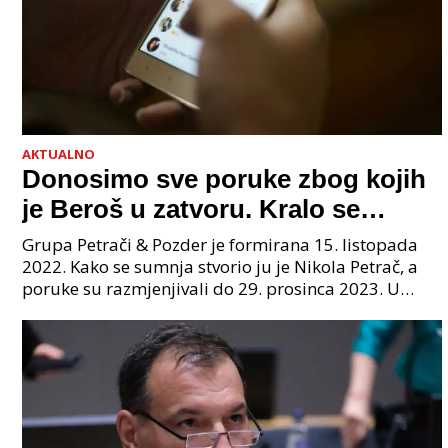
AKTUALNO
Donosimo sve poruke zbog kojih
je Beroš u zatvoru. Kralo se
godinama. Tko će iz vlade biti
Grupa Petrači & Pozder je formirana 15. listopada
sljedeći uhićen?
2022. Kako se sumnja stvorio ju je Nikola Petrač, a
poruke su razmjenjivali do 29. prosinca 2023. U
grupi je bilo 4 osobe: jedan je bio "Tata", drugi