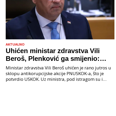
AKTUALNO
Uhićen ministar zdravstva Vili
Beroš, Plenković ga smijenio:
Istraga USKOK-a zbog korupcije
Ministar zdravstva Vili Beroš uhićen je rano jutros u
sklopu antikorupcijske akcije PNUSKOK-a, što je
potvrdio USKOK. Uz ministra, pod istragom su i
nekoliko visokopozicioniranih liječnika, uključujuć