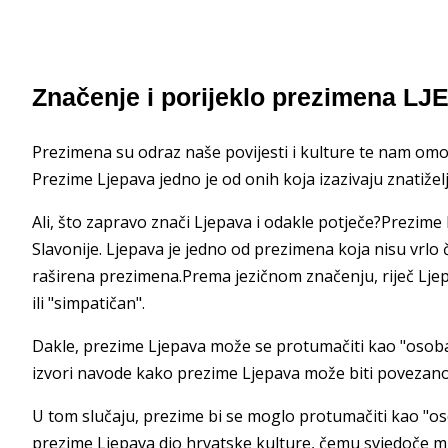
Značenje i porijeklo prezimena LJE
Prezimena su odraz naše povijesti i kulture te nam omo
Prezime Ljepava jedno je od onih koja izazivaju znatižel
Ali, što zapravo znači Ljepava i odakle potječe?Prezime
Slavonije. Ljepava je jedno od prezimena koja nisu vrlo
raširena prezimena.Prema jezičnom značenju, riječ Ljepav
ili "simpatičan".
Dakle, prezime Ljepava može se protumačiti kao "osoba 
izvori navode kako prezime Ljepava može biti povezano 
U tom slučaju, prezime bi se moglo protumačiti kao "osob
prezime Ljepava dio hrvatske kulture, čemu svjedoče 