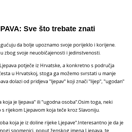
PAVA: Sve što trebate znati
gućuju da bolje upoznamo svoje porijeklo i korijene.
ju zbog svoje neuobičajenosti i jedinstvenosti.
 Ljepava potječe iz Hrvatske, a konkretno s područja
 česta u Hrvatskoj, stoga ga možemo svrstati u manje
a dolazi od pridjeva "ljepav" koji znači "lijep", "ugodan"
koja je ljepava" ili "ugodna osoba".Osim toga, neki
s rijekom Ljepavom koja teče kroz Slavoniju.
a koja je iz doline rijeke Ljepave".Interesantno je da je
mnogi spomenici, poput ženskog imena Ljepava, te