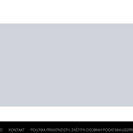
ĆI
KONTAKT
POLITIKA PRIVATNOSTI I ZAŠTITA OSOBNIH PODATAKA (GDPR