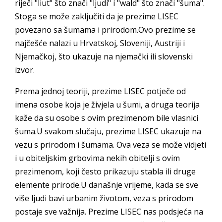
riječi "liut" što znači "ljudi" i "wald" što znači "šuma".
Stoga se može zaključiti da je prezime LISEC
povezano sa šumama i prirodom.Ovo prezime se
najčešće nalazi u Hrvatskoj, Sloveniji, Austriji i
Njemačkoj, što ukazuje na njemački ili slovenski
izvor.
Prema jednoj teoriji, prezime LISEC potječe od
imena osobe koja je živjela u šumi, a druga teorija
kaže da su osobe s ovim prezimenom bile vlasnici
šuma.U svakom slučaju, prezime LISEC ukazuje na
vezu s prirodom i šumama. Ova veza se može vidjeti
i u obiteljskim grbovima nekih obitelji s ovim
prezimenom, koji često prikazuju stabla ili druge
elemente prirode.U današnje vrijeme, kada se sve
više ljudi bavi urbanim životom, veza s prirodom
postaje sve važnija. Prezime LISEC nas podsjeća na