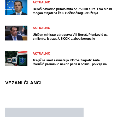
AKTUALNO
Beroš navodno primio mito od 75 000 eura. Evo tko bi
mogao stajati na čelu zločinačkog udruženja
AKTUALNO
Uhićen ministar zdravstva Vili Beroš, Plenković ga
smijenio: Istraga USKOK-a zbog korupcije
AKTUALNO
Tragična smrt ravnatelja KBC-a Zagreb: Ante
Ćorušić preminuo nakon pada u bolnici, policija na
mjestu događaja
VEZANI ČLANCI