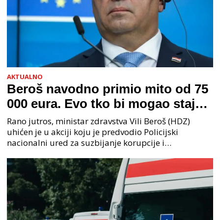
AKTUALNO
Beroš navodno primio mito od 75
000 eura. Evo tko bi mogao stajati
na čelu zločinačkog udruženja
Rano jutros, ministar zdravstva Vili Beroš (HDZ)
uhićen je u akciji koju je predvodio Policijski
nacionalni ured za suzbijanje korupcije i
organiziranog kriminaliteta (PNUSKOK). Prema
priopćenju USKOK