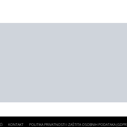
ĆI
KONTAKT
POLITIKA PRIVATNOSTI I ZAŠTITA OSOBNIH PODATAKA (GDPR