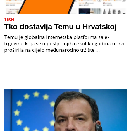
TECH
Tko dostavlja Temu u Hrvatskoj
Temu je globalna internetska platforma za e-
trgovinu koja se u posljednjih nekoliko godina ubrzo
proširila na cijelo međunarodno tržište,
obuhvaćajući brojne zemlje, uključujući Hrvatsku.
Ova kineska