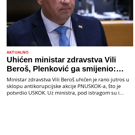
AKTUALNO
Uhićen ministar zdravstva Vili
Beroš, Plenković ga smijenio:
Istraga USKOK-a zbog korupcije
Ministar zdravstva Vili Beroš uhićen je rano jutros u
sklopu antikorupcijske akcije PNUSKOK-a, što je
potvrdio USKOK. Uz ministra, pod istragom su i
nekoliko visokopozicioniranih liječnika, uključujuć