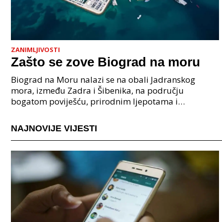
ZANIMLJIVOSTI
Zašto se zove Biograd na moru
Biograd na Moru nalazi se na obali Jadranskog
mora, između Zadra i Šibenika, na području
bogatom poviješću, prirodnim ljepotama i
pomorskom tradicijom. Zašto se zove Biograd na
moru? Njegovo ime doslo
NAJNOVIJE VIJESTI