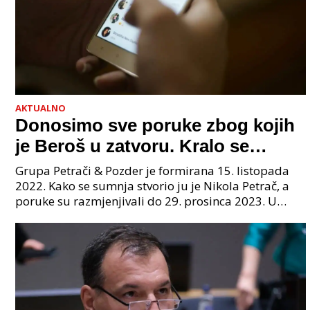
AKTUALNO
Donosimo sve poruke zbog kojih
je Beroš u zatvoru. Kralo se
godinama. Tko će iz vlade biti
Grupa Petrači & Pozder je formirana 15. listopada
sljedeći uhićen?
2022. Kako se sumnja stvorio ju je Nikola Petrač, a
poruke su razmjenjivali do 29. prosinca 2023. U
grupi je bilo 4 osobe: jedan je bio "Tata", drugi