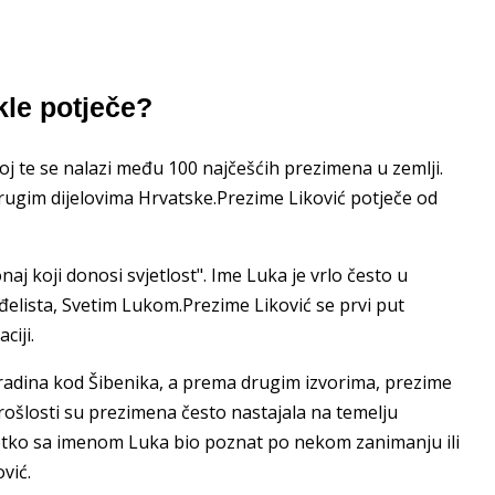
le potječe?
oj te se nalazi među 100 najčešćih prezimena u zemlji.
drugim dijelovima Hrvatske.Prezime Liković potječe od
onaj koji donosi svjetlost". Ime Luka je vrlo često u
anđelista, Svetim Lukom.Prezime Liković se prvi put
ciji.
radina kod Šibenika, a prema drugim izvorima, prezime
rošlosti su prezimena često nastajala na temelju
etko sa imenom Luka bio poznat po nekom zanimanju ili
vić.