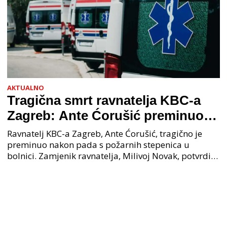
AKTUALNO
Tragična smrt ravnatelja KBC-a
Zagreb: Ante Ćorušić preminuo
nakon pada u bolnici, policija na
Ravnatelj KBC-a Zagreb, Ante Ćorušić, tragično je
mjestu događaja
preminuo nakon pada s požarnih stepenica u
bolnici. Zamjenik ravnatelja, Milivoj Novak, potvrdio
je tužnu vijest o smrti svog kolege. Ministar zdravs