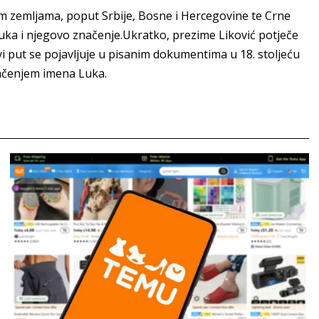
m zemljama, poput Srbije, Bosne i Hercegovine te Crne
uka i njegovo značenje.Ukratko, prezime Liković potječe
vi put se pojavljuje u pisanim dokumentima u 18. stoljeću
načenjem imena Luka.