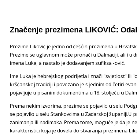
Značenje prezimena LIKOVIĆ: Odak
Prezime Liković je jedno od češćih prezimena u Hrvatsk
Prezime se uglavnom može pronaći u Dalmaciji, ali i u 
imena Luka, a nastalo je dodavanjem sufiksa -ović.
Ime Luka je hebrejskog podrijetla i znači "svjetlost" ili "
kršćanskoj tradiciji i povezano je s jednim od četiri ev
pojavljuje u pisanim dokumentima u 18. stoljeću u Dalma
Prema nekim izvorima, prezime se pojavilo u selu Podg
se pojavilo u selu Stankovcima u Zadarskoj županiji.U p
zanimanja ili nadimaka. Prema tome, moguće je da je n
karakteristici koja je dovela do stvaranja prezimena Liko