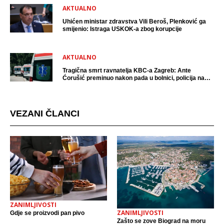
AKTUALNO
Uhićen ministar zdravstva Vili Beroš, Plenković ga
smijenio: Istraga USKOK-a zbog korupcije
AKTUALNO
Tragična smrt ravnatelja KBC-a Zagreb: Ante
Ćorušić preminuo nakon pada u bolnici, policija na
mjestu događaja
VEZANI ČLANCI
ZANIMLJIVOSTI
ZANIMLJIVOSTI
Gdje se proizvodi pan pivo
Zašto se zove Biograd na moru