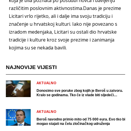
koja je bila poznata po posudbi novca i bavljenju
različitim poslovnim aktivnostima.Danas je prezime
Licitari vrlo rijetko, ali i dalje ima svoju tradiciju i
značenje u hrvatskoj kulturi. Iako nije povezano s
izradom medenjaka, Licitari su ostali dio hrvatske
tradicije i kulture kroz svoje prezime i zanimanja
kojima su se nekada bavili.
NAJNOVIJE VIJESTI
AKTUALNO
Donosimo sve poruke zbog kojih je Beroš u zatvoru.
Kralo se godinama. Tko će iz vlade biti sljedeći
uhićen?
AKTUALNO
Beroš navodno primio mito od 75 000 eura. Evo tko bi
mogao stajati na čelu zločinačkog udruženja