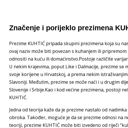
Značenje i porijeklo prezimena KU
Prezime KUHTIĆ pripada skupini prezimena koja su nast
ovaj naziv može biti povezan s kuhanjem ili pripremom 
odnositi na kuću ili domaćinstvo.Postoje različite varij
U nekim krajevima, poput Like i Dalmacije, prezime se m
svoje korijene u Hrvatskoj, a prema nekim istraživanjima
Slavoniji. Međutim, prezime se može naći i u drugim di
Slovenije i Srbije.Kao i kod većine prezimena, postoji 
KUHTIĆ.
Jedna od teorija kaže da je prezime nastalo od nadimka l
obroka. Također, moguće je da se prezime odnosi na nek
teoriji, prezime KUHTIĆ može biti izvedeno od riječi "kuhi