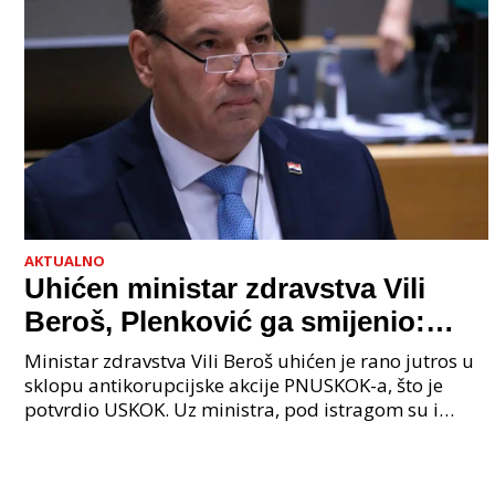
AKTUALNO
Uhićen ministar zdravstva Vili
Beroš, Plenković ga smijenio:
Istraga USKOK-a zbog korupcije
Ministar zdravstva Vili Beroš uhićen je rano jutros u
sklopu antikorupcijske akcije PNUSKOK-a, što je
potvrdio USKOK. Uz ministra, pod istragom su i
nekoliko visokopozicioniranih liječnika, uključujuć