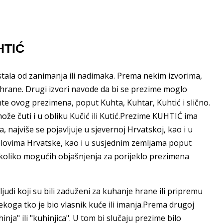
HTIĆ
ala od zanimanja ili nadimaka. Prema nekim izvorima,
hrane. Drugi izvori navode da bi se prezime moglo
ante ovog prezimena, poput Kuhta, Kuhtar, Kuhtić i slično.
ože čuti i u obliku Kučić ili Kutić.Prezime KUHTIĆ ima
, najviše se pojavljuje u sjevernoj Hrvatskoj, kao i u
jelovima Hrvatske, kao i u susjednim zemljama poput
nekoliko mogućih objašnjenja za porijeklo prezimena
judi koji su bili zaduženi za kuhanje hrane ili pripremu
oga tko je bio vlasnik kuće ili imanja.Prema drugoj
nja" ili "kuhinjica". U tom bi slučaju prezime bilo