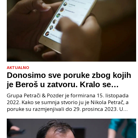
AKTUALNO
Donosimo sve poruke zbog kojih
je Beroš u zatvoru. Kralo se
godinama. Tko će iz vlade biti
Grupa Petrači & Pozder je formirana 15. listopada
sljedeći uhićen?
2022. Kako se sumnja stvorio ju je Nikola Petrač, a
poruke su razmjenjivali do 29. prosinca 2023. U
grupi je bilo 4 osobe: jedan je bio "Tata", drugi