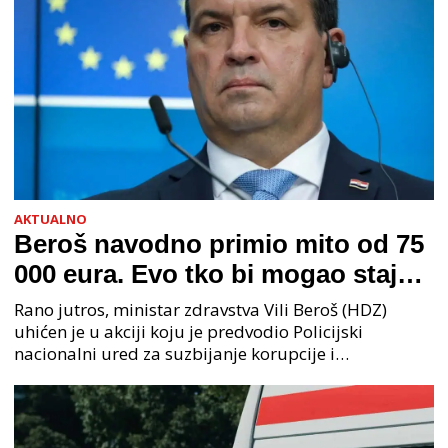
AKTUALNO
Beroš navodno primio mito od 75
000 eura. Evo tko bi mogao stajati
na čelu zločinačkog udruženja
Rano jutros, ministar zdravstva Vili Beroš (HDZ)
uhićen je u akciji koju je predvodio Policijski
nacionalni ured za suzbijanje korupcije i
organiziranog kriminaliteta (PNUSKOK). Prema
priopćenju USKOK