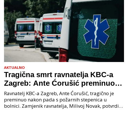
AKTUALNO
Tragična smrt ravnatelja KBC-a
Zagreb: Ante Ćorušić preminuo
nakon pada u bolnici, policija na
Ravnatelj KBC-a Zagreb, Ante Ćorušić, tragično je
mjestu događaja
preminuo nakon pada s požarnih stepenica u
bolnici. Zamjenik ravnatelja, Milivoj Novak, potvrdio
je tužnu vijest o smrti svog kolege. Ministar zdravs