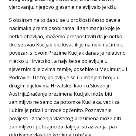
vjerovanju, njegovo glasanje najavljivalo je kišu.
S obzirom na to da su se u prošlosti često davala
nadimaka prema osobinama ili zanimanju koje je
netko obavljao, možemo pretpostaviti da je netko
tko se zvao Kucljak bio lovac ili je na neki način bio
povezan s lovom.Prezime Kucljak danas je relativno
rijetko u Hrvatskoj, a najviše se pojavljuje u
sjevernim dijelovima zemlje, posebice u Međimurju i
Podravini. Uz to, pojavljuje se i u manjem broju u
drugim dijelovima Hrvatske, kao i u Sloveniji i
Austriji.Značenje prezimena Kucljak može biti
zanimljivo ne samo za potomke Kucljaka, već i za
ljubitelje ptica i prirode općenito. Poznavanje
povijesti i značenja vlastitog prezimena može biti
zanimljivo i poticajno za daljnja istraživanja, pa i
otkrivanje vlastitih korijena i običaja.