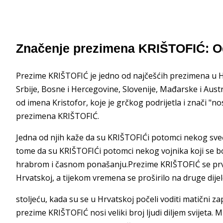
Značenje prezimena KRIŠTOFIĆ: O
Prezime KRIŠTOFIĆ je jedno od najčešćih prezimena u H
Srbije, Bosne i Hercegovine, Slovenije, Mađarske i Aus
od imena Kristofor, koje je grčkog podrijetla i znači "nosi
prezimena KRIŠTOFIĆ.
Jedna od njih kaže da su KRIŠTOFIĆi potomci nekog sveće
tome da su KRIŠTOFIĆi potomci nekog vojnika koji se bo
hrabrom i časnom ponašanju.Prezime KRIŠTOFIĆ se prvi 
Hrvatskoj, a tijekom vremena se proširilo na druge dije
stoljeću, kada su se u Hrvatskoj počeli voditi matični z
prezime KRIŠTOFIĆ nosi veliki broj ljudi diljem svijeta. M