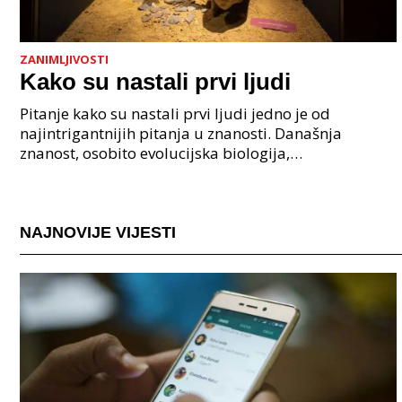
ZANIMLJIVOSTI
Kako su nastali prvi ljudi
Pitanje kako su nastali prvi ljudi jedno je od
najintrigantnijih pitanja u znanosti. Današnja
znanost, osobito evolucijska biologija,
paleoantropologija i genetika, pruža nam čvrste
dokaze da je nasta
NAJNOVIJE VIJESTI