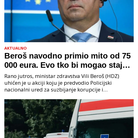
AKTUALNO
Beroš navodno primio mito od 75
000 eura. Evo tko bi mogao stajati
na čelu zločinačkog udruženja
Rano jutros, ministar zdravstva Vili Beroš (HDZ)
uhićen je u akciji koju je predvodio Policijski
nacionalni ured za suzbijanje korupcije i
organiziranog kriminaliteta (PNUSKOK). Prema
priopćenju USKOK