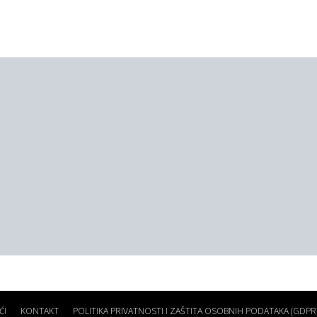
ĆI
KONTAKT
POLITIKA PRIVATNOSTI I ZAŠTITA OSOBNIH PODATAKA (GDPR