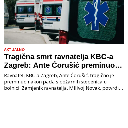
AKTUALNO
Tragična smrt ravnatelja KBC-a
Zagreb: Ante Ćorušić preminuo
nakon pada u bolnici, policija na
Ravnatelj KBC-a Zagreb, Ante Ćorušić, tragično je
mjestu događaja
preminuo nakon pada s požarnih stepenica u
bolnici. Zamjenik ravnatelja, Milivoj Novak, potvrdio
je tužnu vijest o smrti svog kolege. Ministar zdravs