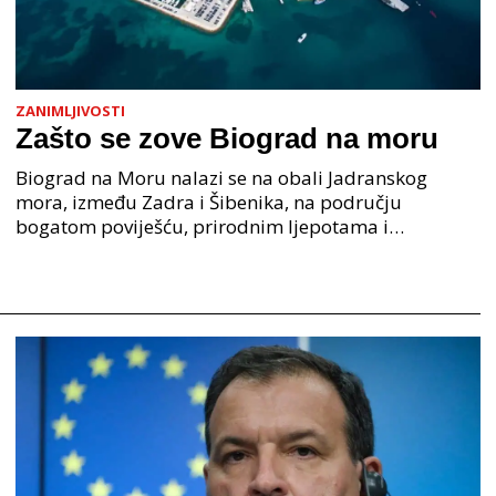
ZANIMLJIVOSTI
Zašto se zove Biograd na moru
Biograd na Moru nalazi se na obali Jadranskog
mora, između Zadra i Šibenika, na području
bogatom poviješću, prirodnim ljepotama i
pomorskom tradicijom. Zašto se zove Biograd na
moru? Njegovo ime doslo