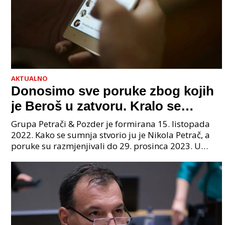
AKTUALNO
Donosimo sve poruke zbog kojih
je Beroš u zatvoru. Kralo se
godinama. Tko će iz vlade biti
Grupa Petrači & Pozder je formirana 15. listopada
sljedeći uhićen?
2022. Kako se sumnja stvorio ju je Nikola Petrač, a
poruke su razmjenjivali do 29. prosinca 2023. U
grupi je bilo 4 osobe: jedan je bio "Tata", drugi