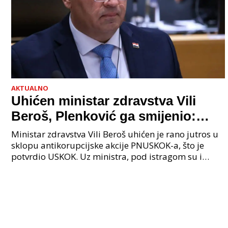
AKTUALNO
Uhićen ministar zdravstva Vili
Beroš, Plenković ga smijenio:
Istraga USKOK-a zbog korupcije
Ministar zdravstva Vili Beroš uhićen je rano jutros u
sklopu antikorupcijske akcije PNUSKOK-a, što je
potvrdio USKOK. Uz ministra, pod istragom su i
nekoliko visokopozicioniranih liječnika, uključujuć