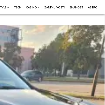
STYLE
TECH
CASINO
ZANIMLJIVOSTI
ZNANOST
ASTRO