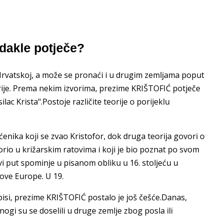
dakle potječe?
rvatskoj, a može se pronaći i u drugim zemljama poput
trije. Prema nekim izvorima, prezime KRIŠTOFIĆ potječe
lac Krista".Postoje različite teorije o porijeklu
nika koji se zvao Kristofor, dok druga teorija govori o
rio u križarskim ratovima i koji je bio poznat po svom
put spominje u pisanom obliku u 16. stoljeću u
love Europe. U 19.
apisi, prezime KRIŠTOFIĆ postalo je još češće.Danas,
nogi su se doselili u druge zemlje zbog posla ili