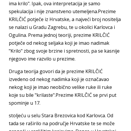
ima krilo". Ipak, ova interpretacija je samo
spekulacija i nije znanstveno utemeljena.Prezime
KRILČIĆ potječe iz Hrvatske, a najveći broj nositelja
se nalazi u Gradu Zagrebu, te u okolici Karlovca i
Ogulina. Prema jednoj teoriji, prezime KRILČIĆ
potječe od nekog seljaka koji je imao nadimak
"Krilo" zbog svoje brzine i spretnosti, pa se kasnije
njegovo ime razvilo u prezime.
Druga teorija govori da je prezime KRILČIĆ
izvedeno od nekog nadimka koji je označavao
nekog koji je imao neobično velike ruke ili ruke
koje su bile "krilaste".Prezime KRILČIĆ se prvi put
spominje u 17.
stoljeću u selu Stara Brezovica kod Karlovca. Od
tada se raširilo na područje Hrvatske te se može