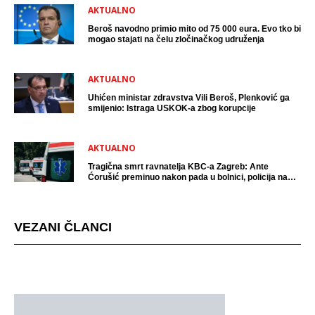
AKTUALNO
Beroš navodno primio mito od 75 000 eura. Evo tko bi
mogao stajati na čelu zločinačkog udruženja
AKTUALNO
Uhićen ministar zdravstva Vili Beroš, Plenković ga
smijenio: Istraga USKOK-a zbog korupcije
AKTUALNO
Tragična smrt ravnatelja KBC-a Zagreb: Ante
Ćorušić preminuo nakon pada u bolnici, policija na
mjestu događaja
VEZANI ČLANCI