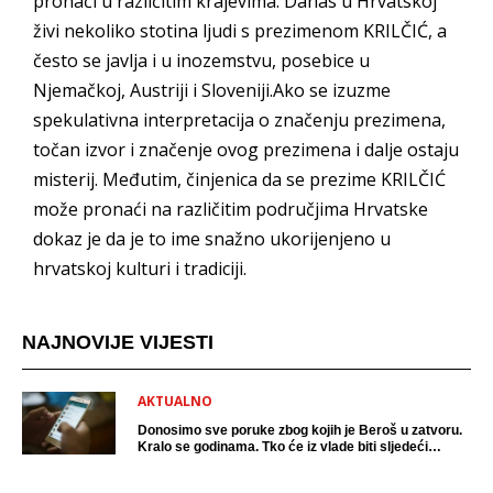
pronaći u različitim krajevima. Danas u Hrvatskoj
živi nekoliko stotina ljudi s prezimenom KRILČIĆ, a
često se javlja i u inozemstvu, posebice u
Njemačkoj, Austriji i Sloveniji.Ako se izuzme
spekulativna interpretacija o značenju prezimena,
točan izvor i značenje ovog prezimena i dalje ostaju
misterij. Međutim, činjenica da se prezime KRILČIĆ
može pronaći na različitim područjima Hrvatske
dokaz je da je to ime snažno ukorijenjeno u
hrvatskoj kulturi i tradiciji.
NAJNOVIJE VIJESTI
AKTUALNO
Donosimo sve poruke zbog kojih je Beroš u zatvoru.
Kralo se godinama. Tko će iz vlade biti sljedeći
uhićen?