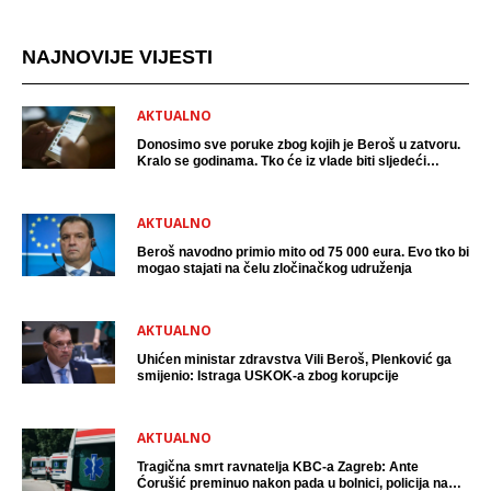
NAJNOVIJE VIJESTI
AKTUALNO
Donosimo sve poruke zbog kojih je Beroš u zatvoru.
Kralo se godinama. Tko će iz vlade biti sljedeći
uhićen?
AKTUALNO
Beroš navodno primio mito od 75 000 eura. Evo tko bi
mogao stajati na čelu zločinačkog udruženja
AKTUALNO
Uhićen ministar zdravstva Vili Beroš, Plenković ga
smijenio: Istraga USKOK-a zbog korupcije
AKTUALNO
Tragična smrt ravnatelja KBC-a Zagreb: Ante
Ćorušić preminuo nakon pada u bolnici, policija na