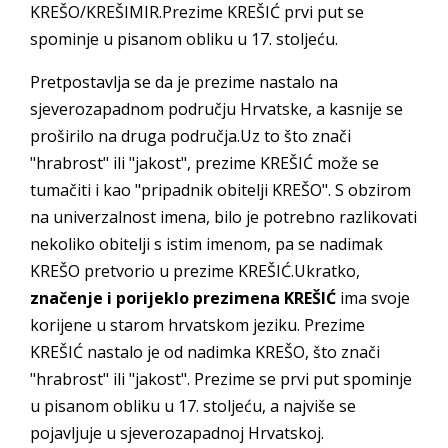
KREŠO/KREŠIMIR.Prezime KREŠIĆ prvi put se
spominje u pisanom obliku u 17. stoljeću.
Pretpostavlja se da je prezime nastalo na
sjeverozapadnom području Hrvatske, a kasnije se
proširilo na druga područja.Uz to što znači
"hrabrost" ili "jakost", prezime KREŠIĆ može se
tumačiti i kao "pripadnik obitelji KREŠO". S obzirom
na univerzalnost imena, bilo je potrebno razlikovati
nekoliko obitelji s istim imenom, pa se nadimak
KREŠO pretvorio u prezime KREŠIĆ.Ukratko,
značenje i porijeklo prezimena KREŠIĆ
ima svoje
korijene u starom hrvatskom jeziku. Prezime
KREŠIĆ nastalo je od nadimka KREŠO, što znači
"hrabrost" ili "jakost". Prezime se prvi put spominje
u pisanom obliku u 17. stoljeću, a najviše se
pojavljuje u sjeverozapadnoj Hrvatskoj.