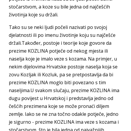
stočarstvom, a koze su bile jedna od najčešćih
životinja koje su držali.
Tako su se neki ljudi počeli nazivati po svojoj
djelatnosti ili po imenu životinje koju su najčešće
držali.Također, postoje i teorije koje govore da
prezime KOZLINA potječe od nekog mjesta ili
naselja koje je imalo veze s kozama. Na primjer, u
nekim dijelovima Hrvatske postoje naselja koja se
zovu Kozljak ili Kozluk, pa se pretpostavlja da bi
prezime KOZLINA moglo biti povezano s tim
naseljima.U svakom slučaju, prezime KOZLINA ima
dugu povijest u Hrvatskoj i predstavlja jedno od
češćih prezimena koje se može pronaći diljem
zemlje. Iako se ne zna točno odakle potječe, jedno
je sigurno - prezime KOZLINA ima veze s kozama i
stočarstvom, što je bila jedna od najvažnijih