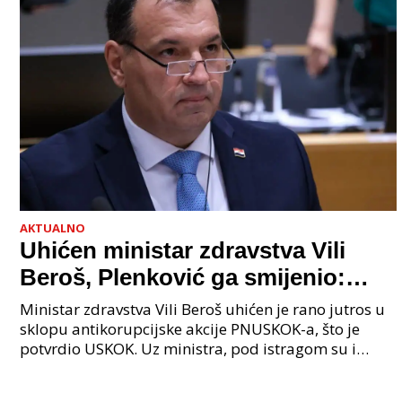
AKTUALNO
Uhićen ministar zdravstva Vili
Beroš, Plenković ga smijenio:
Istraga USKOK-a zbog korupcije
Ministar zdravstva Vili Beroš uhićen je rano jutros u
sklopu antikorupcijske akcije PNUSKOK-a, što je
potvrdio USKOK. Uz ministra, pod istragom su i
nekoliko visokopozicioniranih liječnika, uključujuć