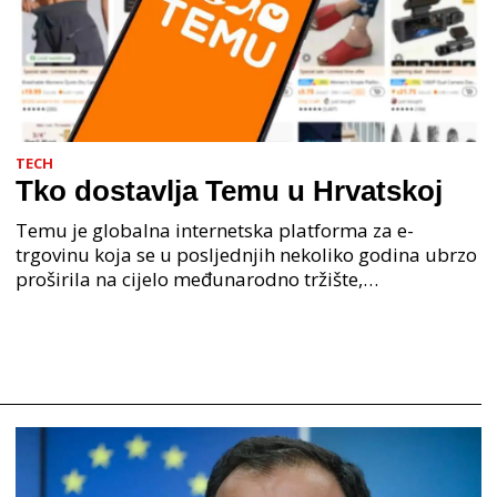
TECH
Tko dostavlja Temu u Hrvatskoj
Temu je globalna internetska platforma za e-
trgovinu koja se u posljednjih nekoliko godina ubrzo
proširila na cijelo međunarodno tržište,
obuhvaćajući brojne zemlje, uključujući Hrvatsku.
Ova kineska