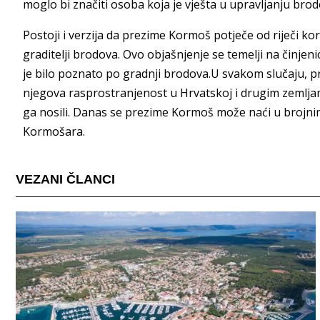
moglo bi značiti osoba koja je vješta u upravljanju brod
Postoji i verzija da prezime Kormoš potječe od riječi kor
graditelji brodova. Ovo objašnjenje se temelji na činje
je bilo poznato po gradnji brodova.U svakom slučaju, p
njegova rasprostranjenost u Hrvatskoj i drugim zemljama 
ga nosili. Danas se prezime Kormoš može naći u brojni
Kormošara.
VEZANI ČLANCI