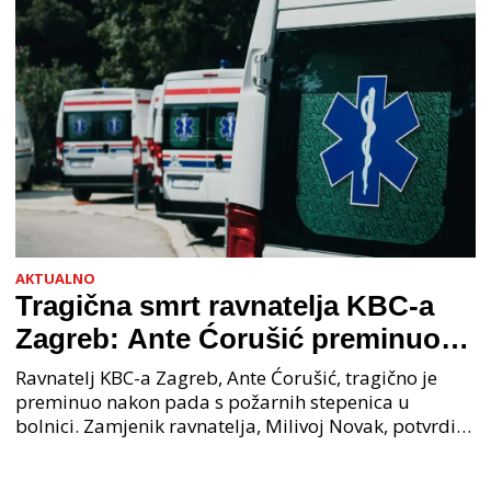
AKTUALNO
Tragična smrt ravnatelja KBC-a
Zagreb: Ante Ćorušić preminuo
nakon pada u bolnici, policija na
Ravnatelj KBC-a Zagreb, Ante Ćorušić, tragično je
mjestu događaja
preminuo nakon pada s požarnih stepenica u
bolnici. Zamjenik ravnatelja, Milivoj Novak, potvrdio
je tužnu vijest o smrti svog kolege. Ministar zdravs