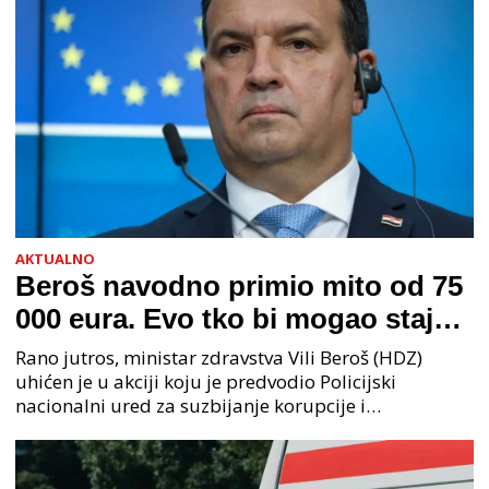
AKTUALNO
Beroš navodno primio mito od 75
000 eura. Evo tko bi mogao stajati
na čelu zločinačkog udruženja
Rano jutros, ministar zdravstva Vili Beroš (HDZ)
uhićen je u akciji koju je predvodio Policijski
nacionalni ured za suzbijanje korupcije i
organiziranog kriminaliteta (PNUSKOK). Prema
priopćenju USKOK