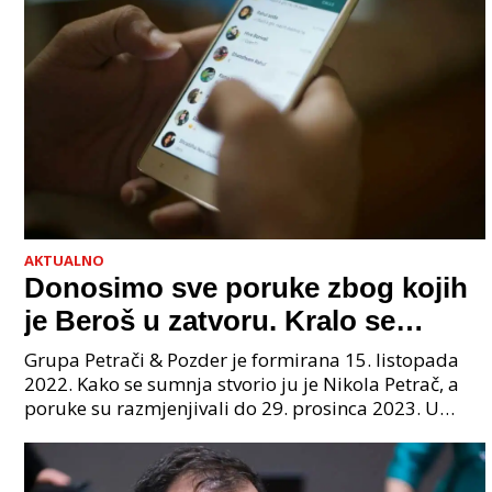
AKTUALNO
Donosimo sve poruke zbog kojih
je Beroš u zatvoru. Kralo se
godinama. Tko će iz vlade biti
Grupa Petrači & Pozder je formirana 15. listopada
sljedeći uhićen?
2022. Kako se sumnja stvorio ju je Nikola Petrač, a
poruke su razmjenjivali do 29. prosinca 2023. U
grupi je bilo 4 osobe: jedan je bio "Tata", drugi