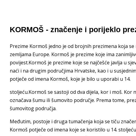
KORMOŠ - značenje i porijeklo pr
Prezime Kormoš jedno je od brojnih prezimena koja se 
zemljama Europe. Kormoš je prezime koje ima zanimljivo 
povijest.Kormoš je prezime koje se najčešće javlja u sj
naći i na drugim područjima Hrvatske, kao i u susjedn
potječe od imena Kormoš, koje je bilo u uporabi u 14.
stoljeću.Kormoš se sastoji od dva dijela, kor i moš. Kor
označava šumu ili šumovito područje. Prema tome, prezim
šumovitog područja.
Međutim, postoje i druga tumačenja koja se tiču znače
Kormoš potječe od imena koje se koristilo u 14. stoljeć