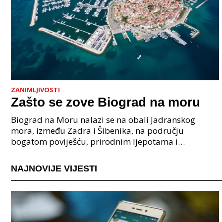
ZANIMLJIVOSTI
Zašto se zove Biograd na moru
Biograd na Moru nalazi se na obali Jadranskog
mora, između Zadra i Šibenika, na području
bogatom poviješću, prirodnim ljepotama i
pomorskom tradicijom. Zašto se zove Biograd na
moru? Njegovo ime doslo
NAJNOVIJE VIJESTI