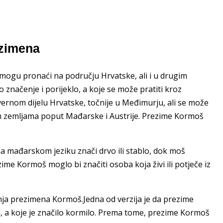
ezimena
mogu pronaći na području Hrvatske, ali i u drugim
značenje i porijeklo, a koje se može pratiti kroz
evernom dijelu Hrvatske, točnije u Međimurju, ali se može
im zemljama poput Mađarske i Austrije. Prezime Kormoš
 na mađarskom jeziku znači drvo ili stablo, dok moš
e Kormoš moglo bi značiti osoba koja živi ili potječe iz
nja prezimena Kormoš.Jedna od verzija je da prezime
u, a koje je značilo kormilo. Prema tome, prezime Kormoš