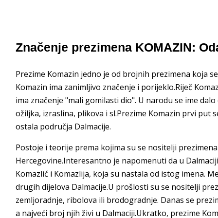
Značenje prezimena KOMAZIN: Oda
Prezime Komazin jedno je od brojnih prezimena koja s
Komazin ima zanimljivo značenje i porijeklo.Riječ Koma
ima značenje "mali gomilasti dio". U narodu se ime dalo
ožiljka, izraslina, plikova i sl.Prezime Komazin prvi put
ostala područja Dalmacije.
Postoje i teorije prema kojima su se nositelji prezimena
Hercegovine.Interesantno je napomenuti da u Dalmaciji
Komazlić i Komazlija, koja su nastala od istog imena. M
drugih dijelova Dalmacije.U prošlosti su se nositelji pr
zemljoradnje, ribolova ili brodogradnje. Danas se prez
a najveći broj njih živi u Dalmaciji.Ukratko, prezime Koma