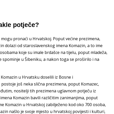
kle potječe?
e mogu pronaći u Hrvatskoj. Poput većine prezimena,
zin dolazi od staroslavenskog imena Komazin, a to ime
 osobama koje su imale brdašce na tijelu, poput mladeža,
 se spominje u Šibeniku, a nakon toga se proširilo i na
 Komazin u Hrvatsku doselili iz Bosne i
 postoje još neka slična prezimena, poput Komazec,
eđutim, nositelji tih prezimena uglavnom potječu iz
ezimena Komazin bavili različitim zanimanjima, poput
ime Komazin u Hrvatskoj zabilježeno kod oko 700 osoba,
zin našlo je svoje mjesto u hrvatskoj povijesti i kulturi,