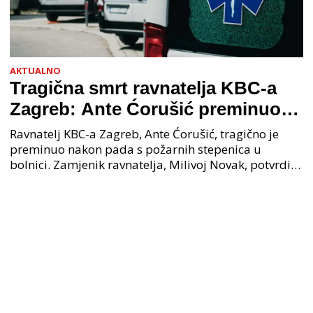
AKTUALNO
Tragična smrt ravnatelja KBC-a
Zagreb: Ante Ćorušić preminuo
nakon pada u bolnici, policija na
Ravnatelj KBC-a Zagreb, Ante Ćorušić, tragično je
mjestu događaja
preminuo nakon pada s požarnih stepenica u
bolnici. Zamjenik ravnatelja, Milivoj Novak, potvrdio
je tužnu vijest o smrti svog kolege. Ministar zdravs