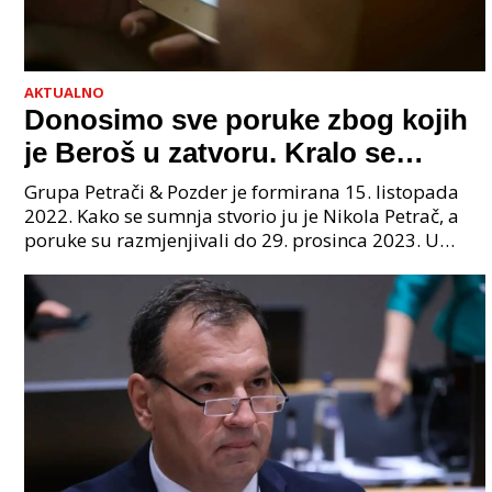
AKTUALNO
Donosimo sve poruke zbog kojih
je Beroš u zatvoru. Kralo se
godinama. Tko će iz vlade biti
Grupa Petrači & Pozder je formirana 15. listopada
sljedeći uhićen?
2022. Kako se sumnja stvorio ju je Nikola Petrač, a
poruke su razmjenjivali do 29. prosinca 2023. U
grupi je bilo 4 osobe: jedan je bio "Tata", drugi