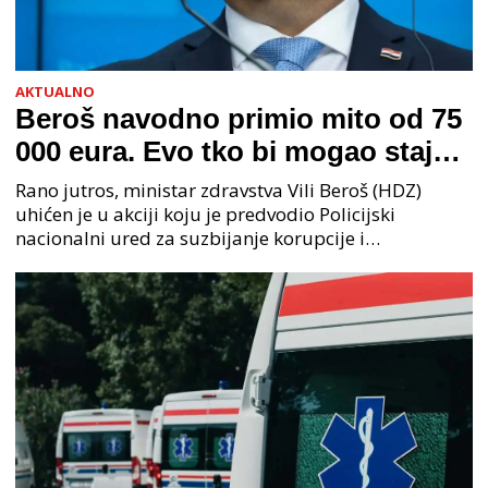
AKTUALNO
Beroš navodno primio mito od 75
000 eura. Evo tko bi mogao stajati
na čelu zločinačkog udruženja
Rano jutros, ministar zdravstva Vili Beroš (HDZ)
uhićen je u akciji koju je predvodio Policijski
nacionalni ured za suzbijanje korupcije i
organiziranog kriminaliteta (PNUSKOK). Prema
priopćenju USKOK