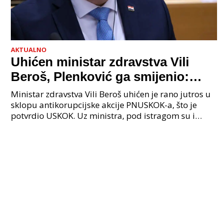
AKTUALNO
Uhićen ministar zdravstva Vili
Beroš, Plenković ga smijenio:
Istraga USKOK-a zbog korupcije
Ministar zdravstva Vili Beroš uhićen je rano jutros u
sklopu antikorupcijske akcije PNUSKOK-a, što je
potvrdio USKOK. Uz ministra, pod istragom su i
nekoliko visokopozicioniranih liječnika, uključujuć