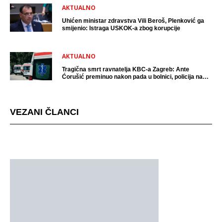
AKTUALNO
Uhićen ministar zdravstva Vili Beroš, Plenković ga
smijenio: Istraga USKOK-a zbog korupcije
AKTUALNO
Tragična smrt ravnatelja KBC-a Zagreb: Ante
Ćorušić preminuo nakon pada u bolnici, policija na
mjestu događaja
VEZANI ČLANCI