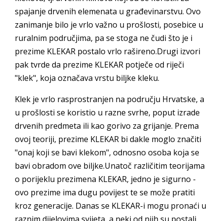
spajanje drvenih elemenata u građevinarstvu. Ovo
zanimanje bilo je vrlo važno u prošlosti, posebice u
ruralnim područjima, pa se stoga ne čudi što je i
prezime KLEKAR postalo vrlo rašireno.Drugi izvori
pak tvrde da prezime KLEKAR potječe od riječi
"klek", koja označava vrstu biljke kleku.
Klek je vrlo rasprostranjen na području Hrvatske, a
u prošlosti se koristio u razne svrhe, poput izrade
drvenih predmeta ili kao gorivo za grijanje. Prema
ovoj teoriji, prezime KLEKAR bi dakle moglo značiti
"onaj koji se bavi klekom", odnosno osoba koja se
bavi obradom ove biljke.Unatoč različitim teorijama
o porijeklu prezimena KLEKAR, jedno je sigurno -
ovo prezime ima dugu povijest te se može pratiti
kroz generacije. Danas se KLEKAR-i mogu pronaći u
raznim dijelovima svijeta, a neki od njih su postali