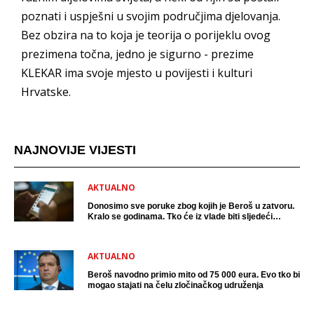
poznati i uspješni u svojim područjima djelovanja.
Bez obzira na to koja je teorija o porijeklu ovog
prezimena točna, jedno je sigurno - prezime
KLEKAR ima svoje mjesto u povijesti i kulturi
Hrvatske.
NAJNOVIJE VIJESTI
AKTUALNO
Donosimo sve poruke zbog kojih je Beroš u zatvoru.
Kralo se godinama. Tko će iz vlade biti sljedeći
uhićen?
AKTUALNO
Beroš navodno primio mito od 75 000 eura. Evo tko bi
mogao stajati na čelu zločinačkog udruženja