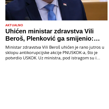
AKTUALNO
Uhićen ministar zdravstva Vili
Beroš, Plenković ga smijenio:
Istraga USKOK-a zbog korupcije
Ministar zdravstva Vili Beroš uhićen je rano jutros u
sklopu antikorupcijske akcije PNUSKOK-a, što je
potvrdio USKOK. Uz ministra, pod istragom su i
nekoliko visokopozicioniranih liječnika, uključujuć