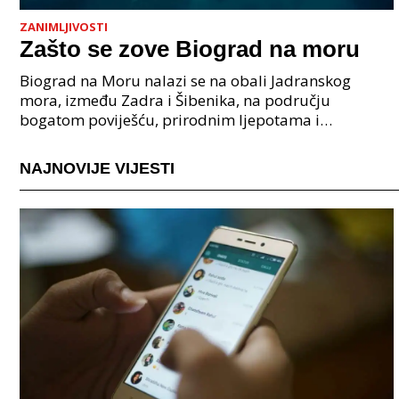
ZANIMLJIVOSTI
Zašto se zove Biograd na moru
Biograd na Moru nalazi se na obali Jadranskog
mora, između Zadra i Šibenika, na području
bogatom poviješću, prirodnim ljepotama i
pomorskom tradicijom. Zašto se zove Biograd na
moru? Njegovo ime doslo
NAJNOVIJE VIJESTI