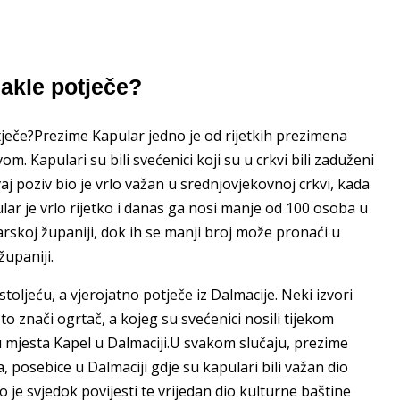
kle potječe?
tječe?Prezime Kapular jedno je od rijetkih prezimena
. Kapulari su bili svećenici koji su u crkvi bili zaduženi
Ovaj poziv bio je vrlo važan u srednjovjekovnoj crkvi, kada
ular je vrlo rijetko i danas ga nosi manje od 100 osoba u
rskoj županiji, dok ih se manji broj može pronaći u
županiji.
toljeću, a vjerojatno potječe iz Dalmacije. Neki izvori
to znači ogrtač, a kojeg su svećenici nosili tijekom
u mjesta Kapel u Dalmaciji.U svakom slučaju, prezime
 posebice u Dalmaciji gdje su kapulari bili važan dio
o je svjedok povijesti te vrijedan dio kulturne baštine