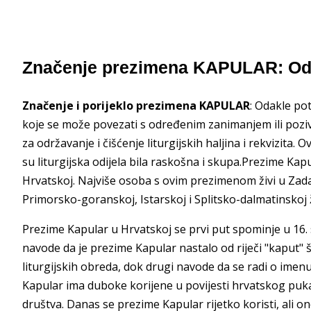
Značenje prezimena KAPULAR: Oda
Značenje i porijeklo prezimena KAPULAR
: Odakle po
koje se može povezati s određenim zanimanjem ili pozivom
za održavanje i čišćenje liturgijskih haljina i rekvizita. 
su liturgijska odijela bila raskošna i skupa.Prezime Kap
Hrvatskoj. Najviše osoba s ovim prezimenom živi u Zada
Primorsko-goranskoj, Istarskoj i Splitsko-dalmatinskoj 
Prezime Kapular u Hrvatskoj se prvi put spominje u 16. s
navode da je prezime Kapular nastalo od riječi "kaput" š
liturgijskih obreda, dok drugi navode da se radi o imen
Kapular ima duboke korijene u povijesti hrvatskog puka,
društva. Danas se prezime Kapular rijetko koristi, ali on