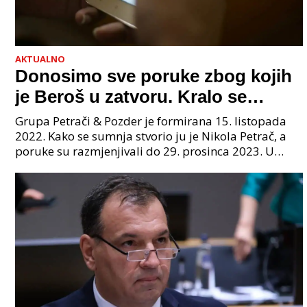
AKTUALNO
Donosimo sve poruke zbog kojih
je Beroš u zatvoru. Kralo se
godinama. Tko će iz vlade biti
Grupa Petrači & Pozder je formirana 15. listopada
sljedeći uhićen?
2022. Kako se sumnja stvorio ju je Nikola Petrač, a
poruke su razmjenjivali do 29. prosinca 2023. U
grupi je bilo 4 osobe: jedan je bio "Tata", drugi