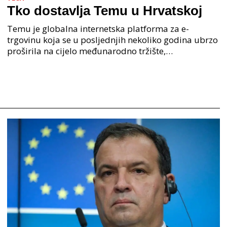
Tko dostavlja Temu u Hrvatskoj
Temu je globalna internetska platforma za e-
trgovinu koja se u posljednjih nekoliko godina ubrzo
proširila na cijelo međunarodno tržište,
obuhvaćajući brojne zemlje, uključujući Hrvatsku.
Ova kineska