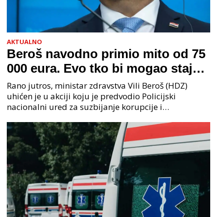
AKTUALNO
Beroš navodno primio mito od 75
000 eura. Evo tko bi mogao stajati
na čelu zločinačkog udruženja
Rano jutros, ministar zdravstva Vili Beroš (HDZ)
uhićen je u akciji koju je predvodio Policijski
nacionalni ured za suzbijanje korupcije i
organiziranog kriminaliteta (PNUSKOK). Prema
priopćenju USKOK