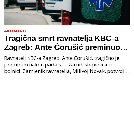
AKTUALNO
Tragična smrt ravnatelja KBC-a
Zagreb: Ante Ćorušić preminuo
nakon pada u bolnici, policija na
Ravnatelj KBC-a Zagreb, Ante Ćorušić, tragično je
mjestu događaja
preminuo nakon pada s požarnih stepenica u
bolnici. Zamjenik ravnatelja, Milivoj Novak, potvrdio
je tužnu vijest o smrti svog kolege. Ministar zdravs