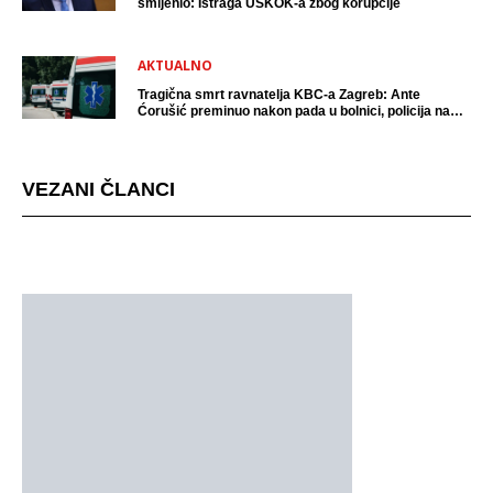
smijenio: Istraga USKOK-a zbog korupcije
AKTUALNO
Tragična smrt ravnatelja KBC-a Zagreb: Ante
Ćorušić preminuo nakon pada u bolnici, policija na
mjestu događaja
VEZANI ČLANCI