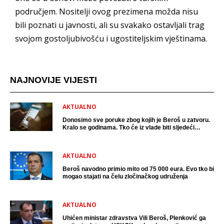
područjem. Nositelji ovog prezimena možda nisu
bili poznati u javnosti, ali su svakako ostavljali trag
svojom gostoljubivošću i ugostiteljskim vještinama.
NAJNOVIJE VIJESTI
AKTUALNO
Donosimo sve poruke zbog kojih je Beroš u zatvoru.
Kralo se godinama. Tko će iz vlade biti sljedeći
uhićen?
AKTUALNO
Beroš navodno primio mito od 75 000 eura. Evo tko bi
mogao stajati na čelu zločinačkog udruženja
AKTUALNO
Uhićen ministar zdravstva Vili Beroš, Plenković ga