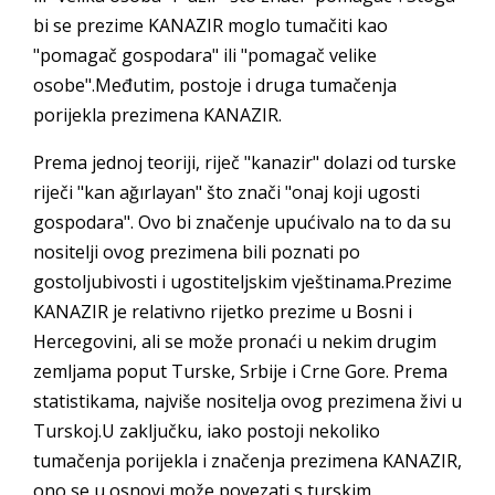
bi se prezime KANAZIR moglo tumačiti kao
"pomagač gospodara" ili "pomagač velike
osobe".Međutim, postoje i druga tumačenja
porijekla prezimena KANAZIR.
Prema jednoj teoriji, riječ "kanazir" dolazi od turske
riječi "kan ağırlayan" što znači "onaj koji ugosti
gospodara". Ovo bi značenje upućivalo na to da su
nositelji ovog prezimena bili poznati po
gostoljubivosti i ugostiteljskim vještinama.Prezime
KANAZIR je relativno rijetko prezime u Bosni i
Hercegovini, ali se može pronaći u nekim drugim
zemljama poput Turske, Srbije i Crne Gore. Prema
statistikama, najviše nositelja ovog prezimena živi u
Turskoj.U zaključku, iako postoji nekoliko
tumačenja porijekla i značenja prezimena KANAZIR,
ono se u osnovi može povezati s turskim