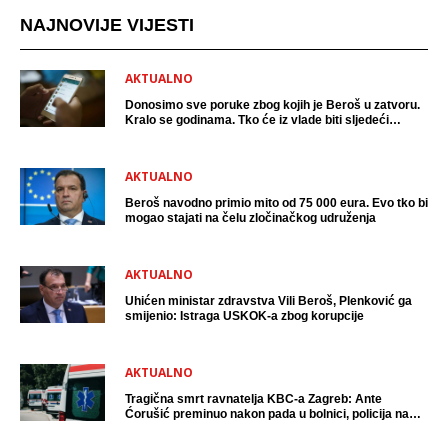
NAJNOVIJE VIJESTI
AKTUALNO
Donosimo sve poruke zbog kojih je Beroš u zatvoru.
Kralo se godinama. Tko će iz vlade biti sljedeći
uhićen?
AKTUALNO
Beroš navodno primio mito od 75 000 eura. Evo tko bi
mogao stajati na čelu zločinačkog udruženja
AKTUALNO
Uhićen ministar zdravstva Vili Beroš, Plenković ga
smijenio: Istraga USKOK-a zbog korupcije
AKTUALNO
Tragična smrt ravnatelja KBC-a Zagreb: Ante
Ćorušić preminuo nakon pada u bolnici, policija na
mjestu događaja