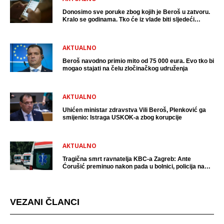
Donosimo sve poruke zbog kojih je Beroš u zatvoru.
Kralo se godinama. Tko će iz vlade biti sljedeći
uhićen?
AKTUALNO
Beroš navodno primio mito od 75 000 eura. Evo tko bi
mogao stajati na čelu zločinačkog udruženja
AKTUALNO
Uhićen ministar zdravstva Vili Beroš, Plenković ga
smijenio: Istraga USKOK-a zbog korupcije
AKTUALNO
Tragična smrt ravnatelja KBC-a Zagreb: Ante
Ćorušić preminuo nakon pada u bolnici, policija na
mjestu događaja
VEZANI ČLANCI