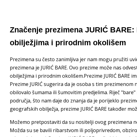
Značenje prezimena JURIĆ BARE: 
obilježjima i prirodnim okolišem
Prezimena su često zanimljiva jer nam mogu pružiti uvid
prezimena je JURIĆ BARE. Ovo prezime može nas odvesti
obilježjima i prirodnim okolišem.Prezime JURIĆ BARE im
Prezime JURIĆ sugerira da je osoba s tim prezimenom nek
obilovalo šumama ili šumovitim predjelima. Riječ "bare" s
područja, što nam daje do znanja da je porijeklo prezi
geografskih obilježja, prezime JURIĆ BARE također mož
Možemo pretpostaviti da su nositelji ovog prezimena nekad
Možda su se bavili ribarstvom ili poljoprivredom, obzir