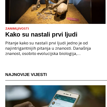
ZANIMLJIVOSTI
Kako su nastali prvi ljudi
Pitanje kako su nastali prvi ljudi jedno je od
najintrigantnijih pitanja u znanosti. Današnja
znanost, osobito evolucijska biologija,
paleoantropologija i genetika, pruža nam čvrste
dokaze da je nasta
NAJNOVIJE VIJESTI