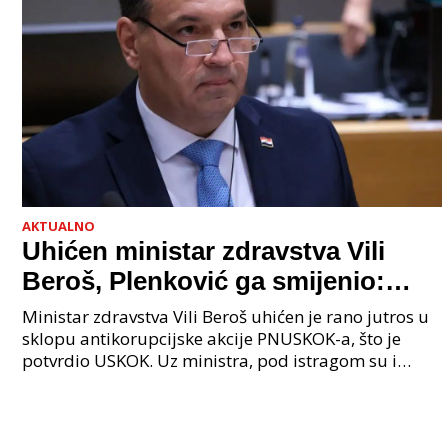
AKTUALNO
Uhićen ministar zdravstva Vili
Beroš, Plenković ga smijenio:
Istraga USKOK-a zbog korupcije
Ministar zdravstva Vili Beroš uhićen je rano jutros u
sklopu antikorupcijske akcije PNUSKOK-a, što je
potvrdio USKOK. Uz ministra, pod istragom su i
nekoliko visokopozicioniranih liječnika, uključujuć