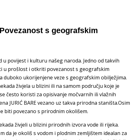
Povezanost s geografskim
 u povijest i kulturu našeg naroda. Jedno od takvih
 u prošlost i otkriti povezanost s geografskim
a duboko ukorijenjene veze s geografskim obilježjima.
ada živjela u blizini ili na samom području koje je
e često koristi za opisivanje močvarnih ili vlažnih
mena JURIĆ BARE vezano uz takva prirodna staništa.Osim
e biti povezano s prirodnim okolišem.
a živjeli u blizini prirodnih izvora vode ili rijeka.
om da je okoliš s vodom i plodnim zemljištem idealan za