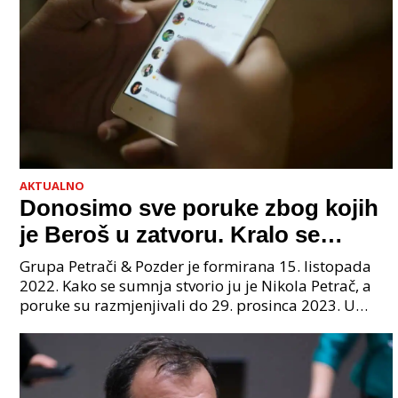
AKTUALNO
Donosimo sve poruke zbog kojih
je Beroš u zatvoru. Kralo se
godinama. Tko će iz vlade biti
Grupa Petrači & Pozder je formirana 15. listopada
sljedeći uhićen?
2022. Kako se sumnja stvorio ju je Nikola Petrač, a
poruke su razmjenjivali do 29. prosinca 2023. U
grupi je bilo 4 osobe: jedan je bio "Tata", drugi