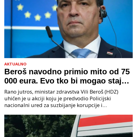
AKTUALNO
Beroš navodno primio mito od 75
000 eura. Evo tko bi mogao stajati
na čelu zločinačkog udruženja
Rano jutros, ministar zdravstva Vili Beroš (HDZ)
uhićen je u akciji koju je predvodio Policijski
nacionalni ured za suzbijanje korupcije i
organiziranog kriminaliteta (PNUSKOK). Prema
priopćenju USKOK