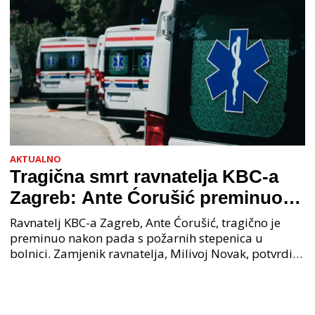
AKTUALNO
Tragična smrt ravnatelja KBC-a
Zagreb: Ante Ćorušić preminuo
nakon pada u bolnici, policija na
Ravnatelj KBC-a Zagreb, Ante Ćorušić, tragično je
mjestu događaja
preminuo nakon pada s požarnih stepenica u
bolnici. Zamjenik ravnatelja, Milivoj Novak, potvrdio
je tužnu vijest o smrti svog kolege. Ministar zdravs