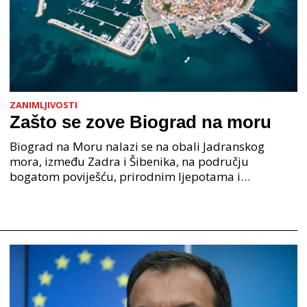
ZANIMLJIVOSTI
Zašto se zove Biograd na moru
Biograd na Moru nalazi se na obali Jadranskog
mora, između Zadra i Šibenika, na području
bogatom poviješću, prirodnim ljepotama i
pomorskom tradicijom. Zašto se zove Biograd na
moru? Njegovo ime doslo