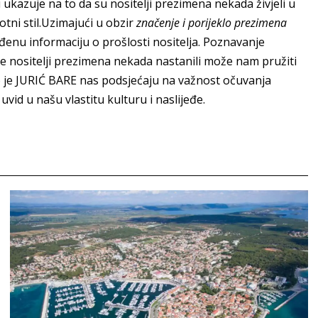
 ukazuje na to da su nositelji prezimena nekada živjeli u
otni stil.Uzimajući u obzir
značenje i porijeklo prezimena
đenu informaciju o prošlosti nositelja. Poznavanje
se nositelji prezimena nekada nastanili može nam pružiti
to je JURIĆ BARE nas podsjećaju na važnost očuvanja
vid u našu vlastitu kulturu i naslijeđe.