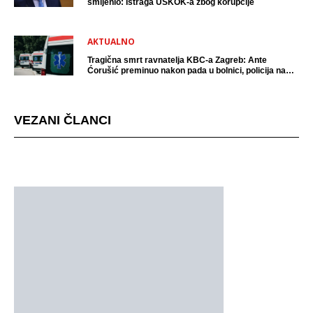
smijenio: Istraga USKOK-a zbog korupcije
AKTUALNO
Tragična smrt ravnatelja KBC-a Zagreb: Ante
Ćorušić preminuo nakon pada u bolnici, policija na
mjestu događaja
VEZANI ČLANCI