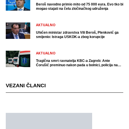
Beroš navodno primio mito od 75 000 eura. Evo tko bi
mogao stajati na čelu zločinačkog udruženja
AKTUALNO
Uhićen ministar zdravstva Vili Beroš, Plenković ga
smijenio: Istraga USKOK-a zbog korupcije
AKTUALNO
Tragična smrt ravnatelja KBC-a Zagreb: Ante
Ćorušić preminuo nakon pada u bolnici, policija na
mjestu događaja
VEZANI ČLANCI