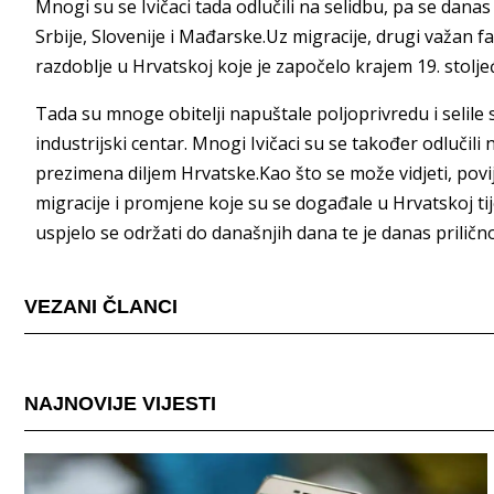
Mnogi su se Ivičaci tada odlučili na selidbu, pa se dan
Srbije, Slovenije i Mađarske.Uz migracije, drugi važan fa
razdoblje u Hrvatskoj koje je započelo krajem 19. stolje
Tada su mnoge obitelji napuštale poljoprivredu i selile
industrijski centar. Mnogi Ivičaci su se također odlučili 
prezimena diljem Hrvatske.Kao što se može vidjeti, povije
migracije i promjene koje su se događale u Hrvatskoj ti
uspjelo se održati do današnjih dana te je danas prilič
VEZANI ČLANCI
NAJNOVIJE VIJESTI