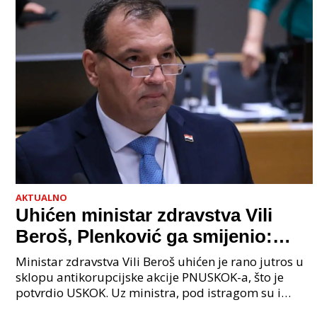
AKTUALNO
Uhićen ministar zdravstva Vili
Beroš, Plenković ga smijenio:
Istraga USKOK-a zbog korupcije
Ministar zdravstva Vili Beroš uhićen je rano jutros u
sklopu antikorupcijske akcije PNUSKOK-a, što je
potvrdio USKOK. Uz ministra, pod istragom su i
nekoliko visokopozicioniranih liječnika, uključujuć