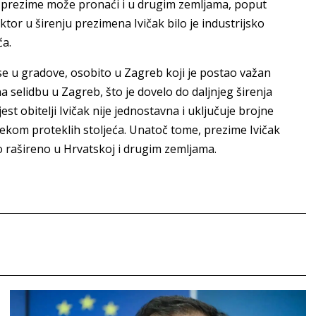
as prezime može pronaći i u drugim zemljama, poput
ktor u širenju prezimena Ivičak bilo je industrijsko
ća.
 se u gradove, osobito u Zagreb koji je postao važan
na selidbu u Zagreb, što je dovelo do daljnjeg širenja
st obitelji Ivičak nije jednostavna i uključuje brojne
jekom proteklih stoljeća. Unatoč tome, prezime Ivičak
no rašireno u Hrvatskoj i drugim zemljama.