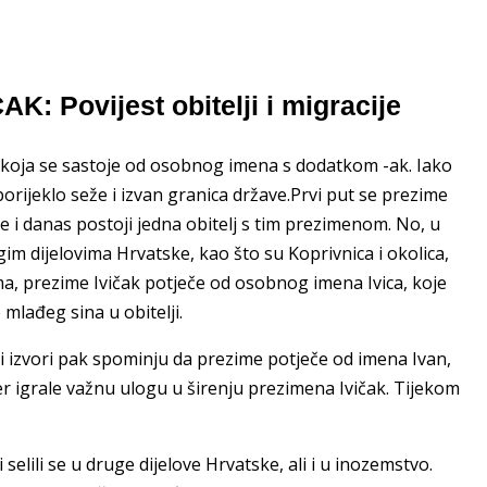
K: Povijest obitelji i migracije
 koja se sastoje od osobnog imena s dodatkom -ak. Iako
rijeklo seže i izvan granica države.Prvi put se prezime
je i danas postoji jedna obitelj s tim prezimenom. No, u
ugim dijelovima Hrvatske, kao što su Koprivnica i okolica,
ima, prezime Ivičak potječe od osobnog imena Ivica, koje
mlađeg sina u obitelji.
ugi izvori pak spominju da prezime potječe od imena Ivan,
đer igrale važnu ulogu u širenju prezimena Ivičak. Tijekom
selili se u druge dijelove Hrvatske, ali i u inozemstvo.