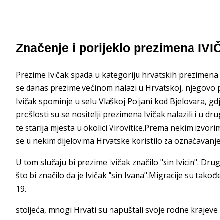
Značenje i porijeklo prezimena IVIČA
Prezime Ivičak spada u kategoriju hrvatskih prezimena
se danas prezime većinom nalazi u Hrvatskoj, njegovo po
Ivičak spominje u selu Vlaškoj Poljani kod Bjelovara, gd
prošlosti su se nositelji prezimena Ivičak nalazili i u dr
te starija mjesta u okolici Virovitice.Prema nekim izvor
se u nekim dijelovima Hrvatske koristilo za označavanje 
U tom slučaju bi prezime Ivičak značilo "sin Ivicin". Dr
što bi značilo da je Ivičak "sin Ivana".Migracije su tako
19.
stoljeća, mnogi Hrvati su napuštali svoje rodne krajeve i 