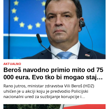
AKTUALNO
Beroš navodno primio mito od 75
000 eura. Evo tko bi mogao stajati
na čelu zločinačkog udruženja
Rano jutros, ministar zdravstva Vili Beroš (HDZ)
uhićen je u akciji koju je predvodio Policijski
nacionalni ured za suzbijanje korupcije i
organiziranog kriminaliteta (PNUSKOK). Prema
priopćenju USKOK