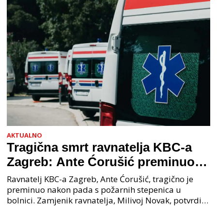
AKTUALNO
Tragična smrt ravnatelja KBC-a
Zagreb: Ante Ćorušić preminuo
nakon pada u bolnici, policija na
Ravnatelj KBC-a Zagreb, Ante Ćorušić, tragično je
mjestu događaja
preminuo nakon pada s požarnih stepenica u
bolnici. Zamjenik ravnatelja, Milivoj Novak, potvrdio
je tužnu vijest o smrti svog kolege. Ministar zdravs