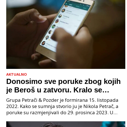
AKTUALNO
Donosimo sve poruke zbog kojih
je Beroš u zatvoru. Kralo se
godinama. Tko će iz vlade biti
Grupa Petrači & Pozder je formirana 15. listopada
sljedeći uhićen?
2022. Kako se sumnja stvorio ju je Nikola Petrač, a
poruke su razmjenjivali do 29. prosinca 2023. U
grupi je bilo 4 osobe: jedan je bio "Tata", drugi