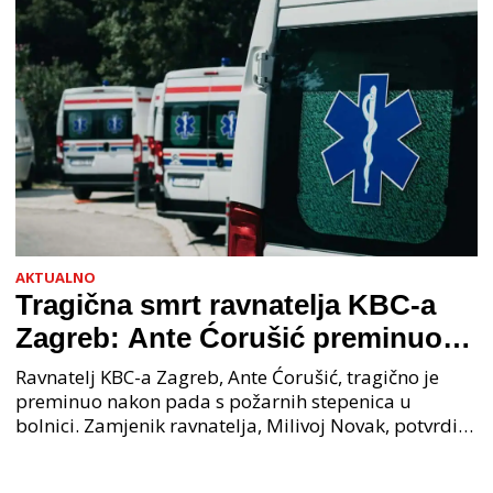
AKTUALNO
Tragična smrt ravnatelja KBC-a
Zagreb: Ante Ćorušić preminuo
nakon pada u bolnici, policija na
Ravnatelj KBC-a Zagreb, Ante Ćorušić, tragično je
mjestu događaja
preminuo nakon pada s požarnih stepenica u
bolnici. Zamjenik ravnatelja, Milivoj Novak, potvrdio
je tužnu vijest o smrti svog kolege. Ministar zdravs