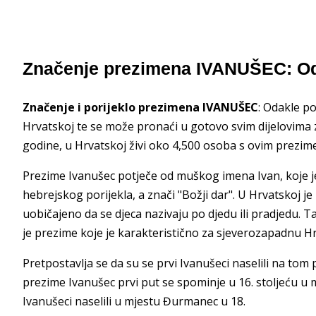
Značenje prezimena IVANUŠEC: Od
Značenje i porijeklo prezimena IVANUŠEC
: Odakle p
Hrvatskoj te se može pronaći u gotovo svim dijelovima 
godine, u Hrvatskoj živi oko 4,500 osoba s ovim prezi
Prezime Ivanušec potječe od muškog imena Ivan, koje je
hebrejskog porijekla, a znači "Božji dar". U Hrvatskoj j
uobičajeno da se djeca nazivaju po djedu ili pradjedu. 
je prezime koje je karakteristično za sjeverozapadnu H
Pretpostavlja se da su se prvi Ivanušeci naselili na to
prezime Ivanušec prvi put se spominje u 16. stoljeću u 
Ivanušeci naselili u mjestu Đurmanec u 18.