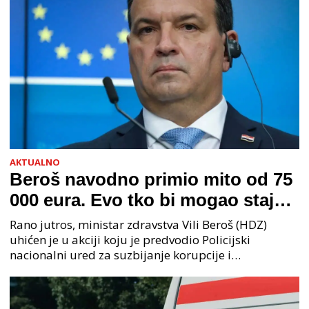
AKTUALNO
Beroš navodno primio mito od 75
000 eura. Evo tko bi mogao stajati
na čelu zločinačkog udruženja
Rano jutros, ministar zdravstva Vili Beroš (HDZ)
uhićen je u akciji koju je predvodio Policijski
nacionalni ured za suzbijanje korupcije i
organiziranog kriminaliteta (PNUSKOK). Prema
priopćenju USKOK