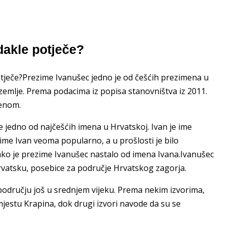
akle potječe?
otječe?Prezime Ivanušec jedno je od češćih prezimena u
zemlje. Prema podacima iz popisa stanovništva iz 2011.
menom.
 jedno od najčešćih imena u Hrvatskoj. Ivan je ime
e ime Ivan veoma popularno, a u prošlosti je bilo
Tako je prezime Ivanušec nastalo od imena Ivana.Ivanušec
rvatsku, posebice za područje Hrvatskog zagorja.
m području još u srednjem vijeku. Prema nekim izvorima,
mjestu Krapina, dok drugi izvori navode da su se