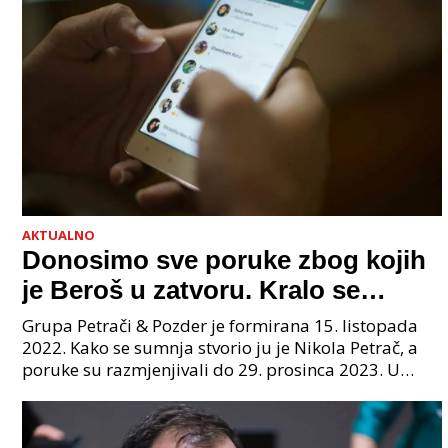
AKTUALNO
Donosimo sve poruke zbog kojih
je Beroš u zatvoru. Kralo se
godinama. Tko će iz vlade biti
Grupa Petrači & Pozder je formirana 15. listopada
sljedeći uhićen?
2022. Kako se sumnja stvorio ju je Nikola Petrač, a
poruke su razmjenjivali do 29. prosinca 2023. U
grupi je bilo 4 osobe: jedan je bio "Tata", drugi