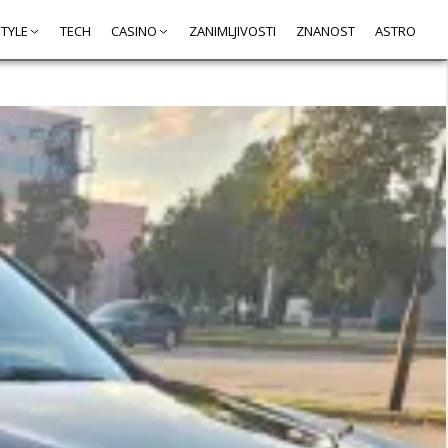
STYLE
TECH
CASINO
ZANIMLJIVOSTI
ZNANOST
ASTRO