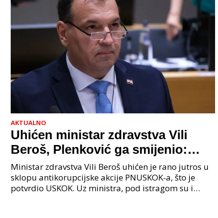
AKTUALNO
Uhićen ministar zdravstva Vili
Beroš, Plenković ga smijenio:
Istraga USKOK-a zbog korupcije
Ministar zdravstva Vili Beroš uhićen je rano jutros u
sklopu antikorupcijske akcije PNUSKOK-a, što je
potvrdio USKOK. Uz ministra, pod istragom su i
nekoliko visokopozicioniranih liječnika, uključujuć