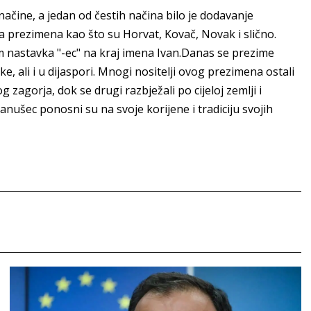
 načine, a jedan od čestih načina bilo je dodavanje
la prezimena kao što su Horvat, Kovač, Novak i slično.
m nastavka "-ec" na kraj imena Ivan.Danas se prezime
, ali i u dijaspori. Mnogi nositelji ovog prezimena ostali
 zagorja, dok se drugi razbježali po cijeloj zemlji i
vanušec ponosni su na svoje korijene i tradiciju svojih