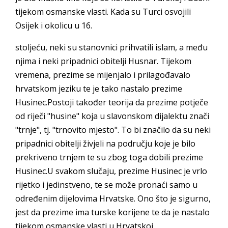
tijekom osmanske vlasti. Kada su Turci osvojili
Osijek i okolicu u 16.
stoljeću, neki su stanovnici prihvatili islam, a među
njima i neki pripadnici obitelji Husnar. Tijekom
vremena, prezime se mijenjalo i prilagođavalo
hrvatskom jeziku te je tako nastalo prezime
Husinec.Postoji također teorija da prezime potječe
od riječi "husine" koja u slavonskom dijalektu znači
"trnje", tj. "trnovito mjesto". To bi značilo da su neki
pripadnici obitelji živjeli na području koje je bilo
prekriveno trnjem te su zbog toga dobili prezime
Husinec.U svakom slučaju, prezime Husinec je vrlo
rijetko i jedinstveno, te se može pronaći samo u
određenim dijelovima Hrvatske. Ono što je sigurno,
jest da prezime ima turske korijene te da je nastalo
tijekom osmanske vlasti u Hrvatskoj.