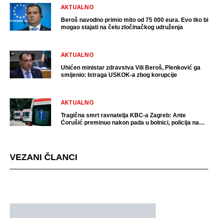
AKTUALNO
Beroš navodno primio mito od 75 000 eura. Evo tko bi
mogao stajati na čelu zločinačkog udruženja
AKTUALNO
Uhićen ministar zdravstva Vili Beroš, Plenković ga
smijenio: Istraga USKOK-a zbog korupcije
AKTUALNO
Tragična smrt ravnatelja KBC-a Zagreb: Ante
Ćorušić preminuo nakon pada u bolnici, policija na
mjestu događaja
VEZANI ČLANCI