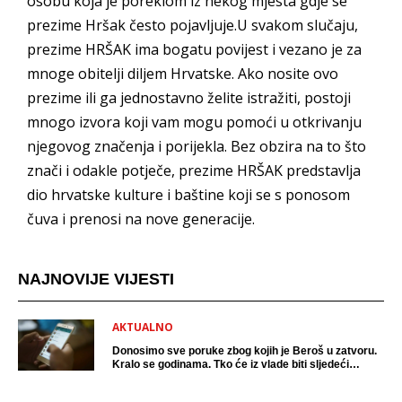
osobu koja je poreklom iz nekog mjesta gdje se
prezime Hršak često pojavljuje.U svakom slučaju,
prezime HRŠAK ima bogatu povijest i vezano je za
mnoge obitelji diljem Hrvatske. Ako nosite ovo
prezime ili ga jednostavno želite istražiti, postoji
mnogo izvora koji vam mogu pomoći u otkrivanju
njegovog značenja i porijekla. Bez obzira na to što
znači i odakle potječe, prezime HRŠAK predstavlja
dio hrvatske kulture i baštine koji se s ponosom
čuva i prenosi na nove generacije.
NAJNOVIJE VIJESTI
AKTUALNO
Donosimo sve poruke zbog kojih je Beroš u zatvoru.
Kralo se godinama. Tko će iz vlade biti sljedeći
uhićen?