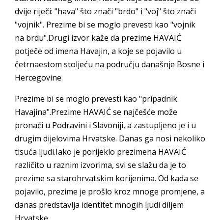
dvije riječi: "hava" što znači "brdo" i "voj" što znači
"vojnik". Prezime bi se moglo prevesti kao "vojnik
na brdu".Drugi izvor kaže da prezime HAVAIĆ
potječe od imena Havajin, a koje se pojavilo u
četrnaestom stoljeću na području današnje Bosne i
Hercegovine.
Prezime bi se moglo prevesti kao "pripadnik
Havajina".Prezime HAVAIĆ se najčešće može
pronaći u Podravini i Slavoniji, a zastupljeno je i u
drugim dijelovima Hrvatske. Danas ga nosi nekoliko
tisuća ljudi.Iako je porijeklo prezimena HAVAIĆ
različito u raznim izvorima, svi se slažu da je to
prezime sa starohrvatskim korijenima. Od kada se
pojavilo, prezime je prošlo kroz mnoge promjene, a
danas predstavlja identitet mnogih ljudi diljem
Hrvatske.