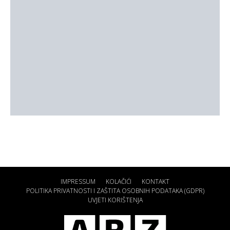
IMPRESSUM
KOLAČIĆI
KONTAKT
POLITIKA PRIVATNOSTI I ZAŠTITA OSOBNIH PODATAKA (GDPR)
UVJETI KORIŠTENJA