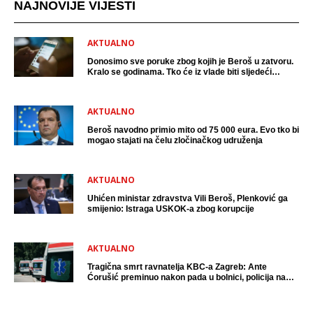
NAJNOVIJE VIJESTI
AKTUALNO
Donosimo sve poruke zbog kojih je Beroš u zatvoru.
Kralo se godinama. Tko će iz vlade biti sljedeći
uhićen?
AKTUALNO
Beroš navodno primio mito od 75 000 eura. Evo tko bi
mogao stajati na čelu zločinačkog udruženja
AKTUALNO
Uhićen ministar zdravstva Vili Beroš, Plenković ga
smijenio: Istraga USKOK-a zbog korupcije
AKTUALNO
Tragična smrt ravnatelja KBC-a Zagreb: Ante
Ćorušić preminuo nakon pada u bolnici, policija na
mjestu događaja