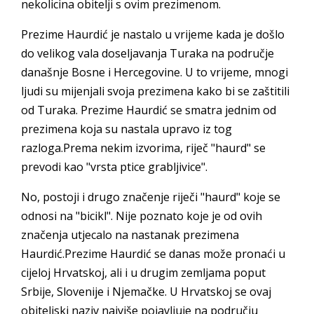
nekolicina obitelji s ovim prezimenom.
Prezime Haurdić je nastalo u vrijeme kada je došlo
do velikog vala doseljavanja Turaka na područje
današnje Bosne i Hercegovine. U to vrijeme, mnogi
ljudi su mijenjali svoja prezimena kako bi se zaštitili
od Turaka. Prezime Haurdić se smatra jednim od
prezimena koja su nastala upravo iz tog
razloga.Prema nekim izvorima, riječ "haurd" se
prevodi kao "vrsta ptice grabljivice".
No, postoji i drugo značenje riječi "haurd" koje se
odnosi na "bicikl". Nije poznato koje je od ovih
značenja utjecalo na nastanak prezimena
Haurdić.Prezime Haurdić se danas može pronaći u
cijeloj Hrvatskoj, ali i u drugim zemljama poput
Srbije, Slovenije i Njemačke. U Hrvatskoj se ovaj
obiteljski naziv najviše pojavljuje na području