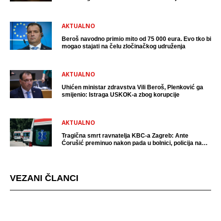
uhićen?
AKTUALNO
Beroš navodno primio mito od 75 000 eura. Evo tko bi
mogao stajati na čelu zločinačkog udruženja
AKTUALNO
Uhićen ministar zdravstva Vili Beroš, Plenković ga
smijenio: Istraga USKOK-a zbog korupcije
AKTUALNO
Tragična smrt ravnatelja KBC-a Zagreb: Ante
Ćorušić preminuo nakon pada u bolnici, policija na
mjestu događaja
VEZANI ČLANCI