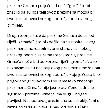
prezime Grmača potječe od riječi "grm", što bi
značilo da su nositelji ovog prezimena možda bili
izvorni stanovnici nekog područja prekrivenog
grmljem.
Druga teorija kaže da prezime Grmača dolazi od
riječi "grmada", što bi značilo da su nositelji ovog
prezimena možda bili izvorni stanovnici nekog
brdskog područja.Prema trećoj teoriji, prezime
Grmača može biti od korena riječi "gromača", a to
bi značilo da su nositelji ovog prezimena možda bili
izvorni stanovnici nekog područja koje je često bilo
pogođeno grmljavinom i olujama.Iako značenje
prezimena Grmača nije jasno utvrđeno, jedno je
sigurno - prezime Grmača ima dugu i bogatu
povijest. Nosioci ovog prezimena su bili uključeni u
razne događaje i bitke, a neki od njih su čak i