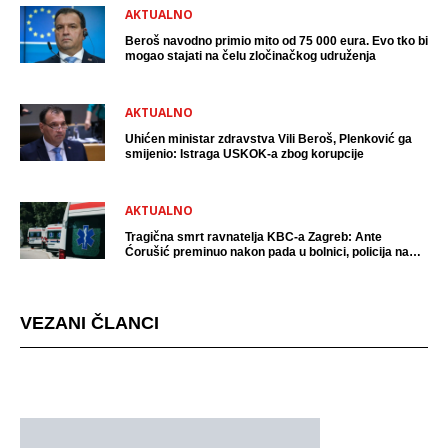
AKTUALNO
Beroš navodno primio mito od 75 000 eura. Evo tko bi
mogao stajati na čelu zločinačkog udruženja
AKTUALNO
Uhićen ministar zdravstva Vili Beroš, Plenković ga
smijenio: Istraga USKOK-a zbog korupcije
AKTUALNO
Tragična smrt ravnatelja KBC-a Zagreb: Ante
Ćorušić preminuo nakon pada u bolnici, policija na
mjestu događaja
VEZANI ČLANCI