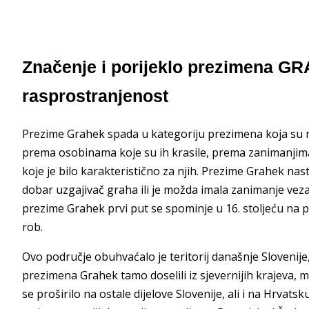
Značenje i porijeklo prezimena GR
rasprostranjenost
Prezime Grahek spada u kategoriju prezimena koja su na
prema osobinama koje su ih krasile, prema zanimanjima 
koje je bilo karakteristično za njih. Prezime Grahek nast
dobar uzgajivač graha ili je možda imala zanimanje ve
prezime Grahek prvi put se spominje u 16. stoljeću na p
rob.
Ovo područje obuhvaćalo je teritorij današnje Slovenije, I
prezimena Grahek tamo doselili iz sjevernijih krajeva, 
se proširilo na ostale dijelove Slovenije, ali i na Hrvat