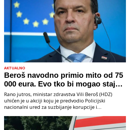
AKTUALNO
Beroš navodno primio mito od 75
000 eura. Evo tko bi mogao stajati
na čelu zločinačkog udruženja
Rano jutros, ministar zdravstva Vili Beroš (HDZ)
uhićen je u akciji koju je predvodio Policijski
nacionalni ured za suzbijanje korupcije i
organiziranog kriminaliteta (PNUSKOK). Prema
priopćenju USKOK