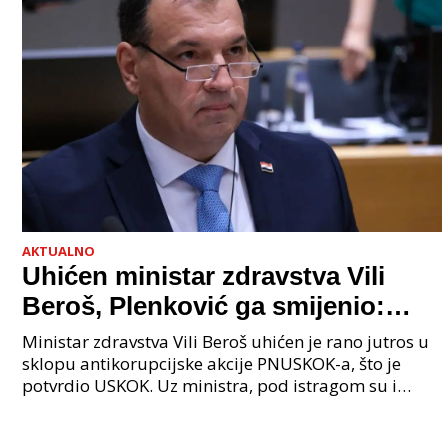
AKTUALNO
Uhićen ministar zdravstva Vili
Beroš, Plenković ga smijenio:
Istraga USKOK-a zbog korupcije
Ministar zdravstva Vili Beroš uhićen je rano jutros u
sklopu antikorupcijske akcije PNUSKOK-a, što je
potvrdio USKOK. Uz ministra, pod istragom su i
nekoliko visokopozicioniranih liječnika, uključujuć