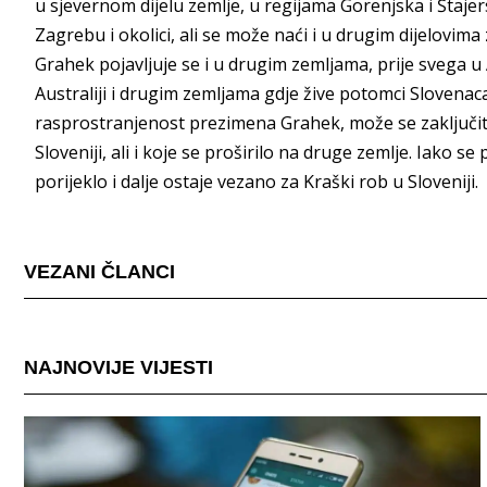
u sjevernom dijelu zemlje, u regijama Gorenjska i Štaje
Zagrebu i okolici, ali se može naći i u drugim dijelovima z
Grahek pojavljuje se i u drugim zemljama, prije svega u A
Australiji i drugim zemljama gdje žive potomci Slovenac
rasprostranjenost prezimena Grahek, može se zaključiti 
Sloveniji, ali i koje se proširilo na druge zemlje. Iako se
porijeklo i dalje ostaje vezano za Kraški rob u Sloveniji.
VEZANI ČLANCI
NAJNOVIJE VIJESTI