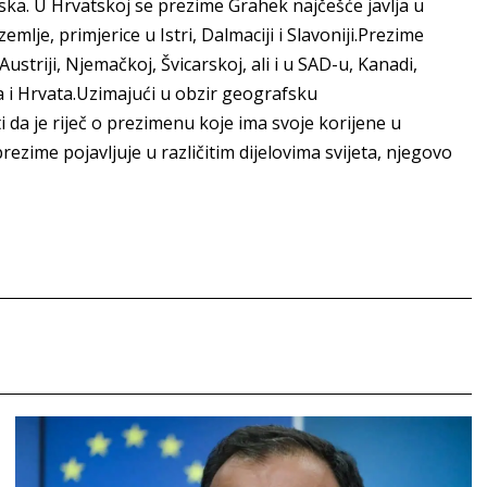
rska. U Hrvatskoj se prezime Grahek najčešće javlja u
emlje, primjerice u Istri, Dalmaciji i Slavoniji.Prezime
ustriji, Njemačkoj, Švicarskoj, ali i u SAD-u, Kanadi,
a i Hrvata.Uzimajući u obzir geografsku
da je riječ o prezimenu koje ima svoje korijene u
 prezime pojavljuje u različitim dijelovima svijeta, njegovo