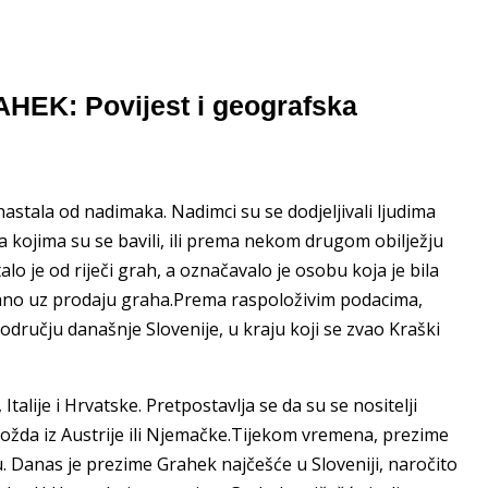
AHEK: Povijest i geografska
stala od nadimaka. Nadimci su se dodjeljivali ljudima
kojima su se bavili, ili prema nekom drugom obilježju
alo je od riječi grah, a označavalo je osobu koja je bila
zano uz prodaju graha.Prema raspoloživim podacima,
odručju današnje Slovenije, u kraju koji se zvao Kraški
talije i Hrvatske. Pretpostavlja se da su se nositelji
možda iz Austrije ili Njemačke.Tijekom vremena, prezime
sku. Danas je prezime Grahek najčešće u Sloveniji, naročito