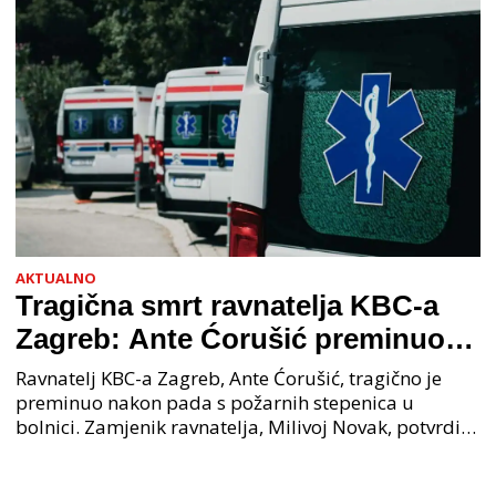
AKTUALNO
Tragična smrt ravnatelja KBC-a
Zagreb: Ante Ćorušić preminuo
nakon pada u bolnici, policija na
Ravnatelj KBC-a Zagreb, Ante Ćorušić, tragično je
mjestu događaja
preminuo nakon pada s požarnih stepenica u
bolnici. Zamjenik ravnatelja, Milivoj Novak, potvrdio
je tužnu vijest o smrti svog kolege. Ministar zdravs