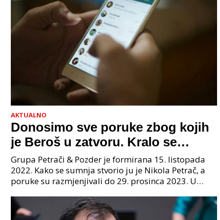
AKTUALNO
Donosimo sve poruke zbog kojih
je Beroš u zatvoru. Kralo se
godinama. Tko će iz vlade biti
Grupa Petrači & Pozder je formirana 15. listopada
sljedeći uhićen?
2022. Kako se sumnja stvorio ju je Nikola Petrač, a
poruke su razmjenjivali do 29. prosinca 2023. U
grupi je bilo 4 osobe: jedan je bio "Tata", drugi