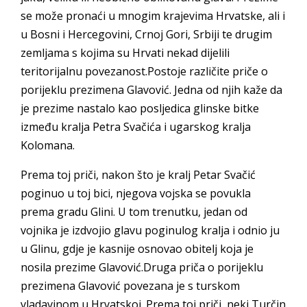
se može pronaći u mnogim krajevima Hrvatske, ali i
u Bosni i Hercegovini, Crnoj Gori, Srbiji te drugim
zemljama s kojima su Hrvati nekad dijelili
teritorijalnu povezanost.Postoje različite priče o
porijeklu prezimena Glavović. Jedna od njih kaže da
je prezime nastalo kao posljedica glinske bitke
između kralja Petra Svačića i ugarskog kralja
Kolomana.
Prema toj priči, nakon što je kralj Petar Svačić
poginuo u toj bici, njegova vojska se povukla
prema gradu Glini. U tom trenutku, jedan od
vojnika je izdvojio glavu poginulog kralja i odnio ju
u Glinu, gdje je kasnije osnovao obitelj koja je
nosila prezime Glavović.Druga priča o porijeklu
prezimena Glavović povezana je s turskom
vladavinom u Hrvatskoj. Prema toj priči, neki Turčin