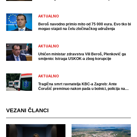
uhićen?
AKTUALNO
Beroš navodno primio mito od 75 000 eura. Evo tko bi
mogao stajati na čelu zločinačkog udruženja
AKTUALNO
Uhićen ministar zdravstva Vili Beroš, Plenković ga
smijenio: Istraga USKOK-a zbog korupcije
AKTUALNO
Tragična smrt ravnatelja KBC-a Zagreb: Ante
Ćorušić preminuo nakon pada u bolnici, policija na
mjestu događaja
VEZANI ČLANCI