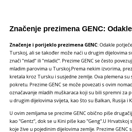
Značenje prezimena GENC: Odakle
Značenje i porijeklo prezimena GENC
: Odakle potje
Turskoj, ali se također može naći u drugim dijelovima sv
znači "mlad" ili "mladić". Prezime GENC se često povezu
mladim parovima u Turskoj.Prema nekim izvorima, pre
kretala kroz Tursku i susjedne zemlje. Ova plemena su s
pokretu. Prezime GENC se može povezati s ovim nomadsk
označavanje mladih muškaraca koji su bili spremni za 
u drugim dijelovima svijeta, kao što su Balkan, Rusija i K
U ovim zemljama se prezime GENC obično piše drugačije,
kao "Gentz", dok se u Kini piše kao "Geng".U Hrvatsk
koje žive u pojedinim dijelovima zemlje. Prezime GENC 