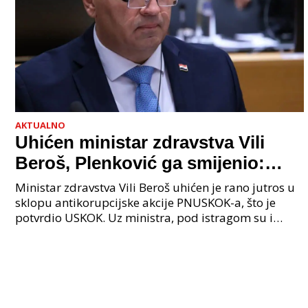
AKTUALNO
Uhićen ministar zdravstva Vili
Beroš, Plenković ga smijenio:
Istraga USKOK-a zbog korupcije
Ministar zdravstva Vili Beroš uhićen je rano jutros u
sklopu antikorupcijske akcije PNUSKOK-a, što je
potvrdio USKOK. Uz ministra, pod istragom su i
nekoliko visokopozicioniranih liječnika, uključujuć