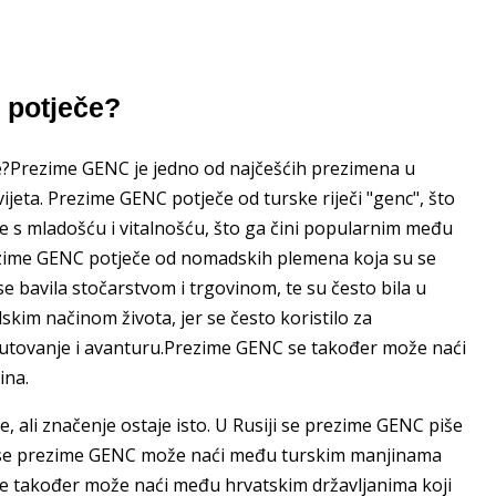
 potječe?
če?Prezime GENC je jedno od najčešćih prezimena u
ijeta. Prezime GENC potječe od turske riječi "genc", što
je s mladošću i vitalnošću, što ga čini popularnim među
zime GENC potječe od nomadskih plemena koja su se
e bavila stočarstvom i trgovinom, te su često bila u
im načinom života, jer se često koristilo za
putovanje i avanturu.Prezime GENC se također može naći
ina.
 ali značenje ostaje isto. U Rusiji se prezime GENC piše
oj se prezime GENC može naći među turskim manjinama
se također može naći među hrvatskim državljanima koji