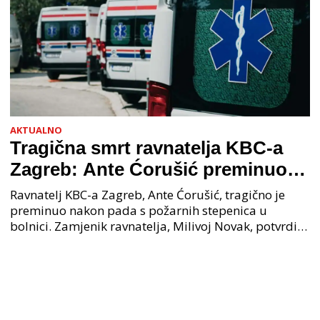
AKTUALNO
Tragična smrt ravnatelja KBC-a
Zagreb: Ante Ćorušić preminuo
nakon pada u bolnici, policija na
Ravnatelj KBC-a Zagreb, Ante Ćorušić, tragično je
mjestu događaja
preminuo nakon pada s požarnih stepenica u
bolnici. Zamjenik ravnatelja, Milivoj Novak, potvrdio
je tužnu vijest o smrti svog kolege. Ministar zdravs