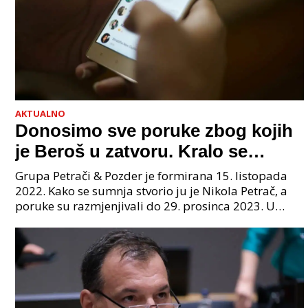
AKTUALNO
Donosimo sve poruke zbog kojih
je Beroš u zatvoru. Kralo se
godinama. Tko će iz vlade biti
Grupa Petrači & Pozder je formirana 15. listopada
sljedeći uhićen?
2022. Kako se sumnja stvorio ju je Nikola Petrač, a
poruke su razmjenjivali do 29. prosinca 2023. U
grupi je bilo 4 osobe: jedan je bio "Tata", drugi