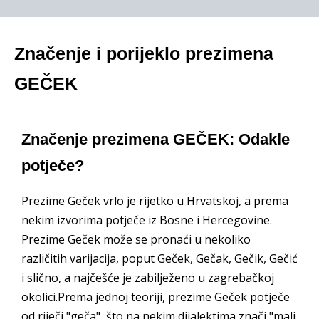
Značenje i porijeklo prezimena
GEČEK
Značenje prezimena GEČEK: Odakle
potječe?
Prezime Geček vrlo je rijetko u Hrvatskoj, a prema
nekim izvorima potječe iz Bosne i Hercegovine.
Prezime Geček može se pronaći u nekoliko
različitih varijacija, poput Geček, Gečak, Gečik, Gečić
i slično, a najčešće je zabilježeno u zagrebačkoj
okolici.Prema jednoj teoriji, prezime Geček potječe
od riječi "geča", što na nekim dijalektima znači "mali