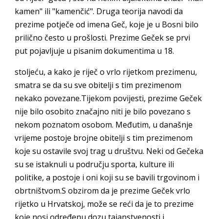
kamen" ili "kamenčić". Druga teorija navodi da
prezime potječe od imena Geč, koje je u Bosni bilo
prilično često u prošlosti. Prezime Geček se prvi
put pojavljuje u pisanim dokumentima u 18.
stoljeću, a kako je riječ o vrlo rijetkom prezimenu,
smatra se da su sve obitelji s tim prezimenom
nekako povezane.Tijekom povijesti, prezime Geček
nije bilo osobito značajno niti je bilo povezano s
nekom poznatom osobom. Međutim, u današnje
vrijeme postoje brojne obitelji s tim prezimenom
koje su ostavile svoj trag u društvu. Neki od Gečeka
su se istaknuli u području sporta, kulture ili
politike, a postoje i oni koji su se bavili trgovinom i
obrtništvom.S obzirom da je prezime Geček vrlo
rijetko u Hrvatskoj, može se reći da je to prezime
koje nosi određenu dozu tajanstvenosti i