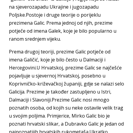
na sjeverozapadu Ukrajine i jugozapadu
Poljske.Postoje i druge teorije o porijeklu
prezimena Galic. Prema jednoj od njih, prezime
potječe od imena Galek, koje je bilo popularno u
ranom srednjem vijeku.
Prema drugoj teoriji, prezime Galic potječe od
imena Galičić, koje je bilo često u Dalmaciji i
Hercegovini.U Hrvatskoj, prezime Galic se najčešće
pojavljuje u sjevernoj Hrvatskoj, posebno u
Koprivničko-križevačkoj županiji, gdje se nalazi selo
Galicija. Prezime je također zastupljeno u Istri,
Dalmaciji i Slavoniji.Prezime Galic nosi mnogo
poznatih osoba, od kojih su neke ostavile velik trag
u svojim poljima. Primjerice, Mirko Galic bio je
poznati hrvatski slikar, a Dubravko Galic je jedan od
najpoznatijih hrvatskih rukometaša.Ukratko,