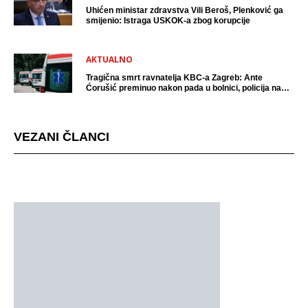
Uhićen ministar zdravstva Vili Beroš, Plenković ga
smijenio: Istraga USKOK-a zbog korupcije
AKTUALNO
Tragična smrt ravnatelja KBC-a Zagreb: Ante
Ćorušić preminuo nakon pada u bolnici, policija na
mjestu događaja
VEZANI ČLANCI