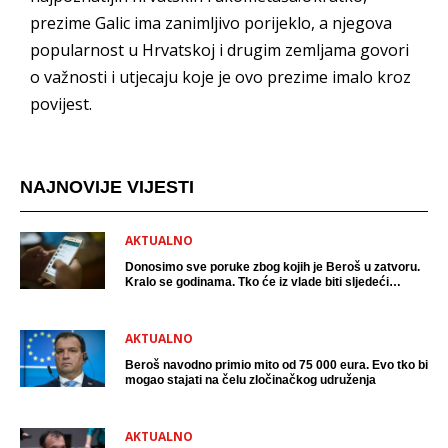
prezime Galic ima zanimljivo porijeklo, a njegova
popularnost u Hrvatskoj i drugim zemljama govori
o važnosti i utjecaju koje je ovo prezime imalo kroz
povijest.
NAJNOVIJE VIJESTI
AKTUALNO
Donosimo sve poruke zbog kojih je Beroš u zatvoru.
Kralo se godinama. Tko će iz vlade biti sljedeći
uhićen?
AKTUALNO
Beroš navodno primio mito od 75 000 eura. Evo tko bi
mogao stajati na čelu zločinačkog udruženja
AKTUALNO