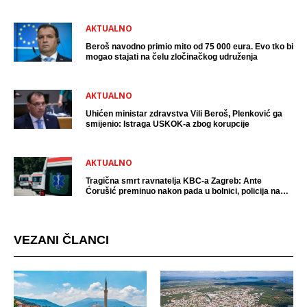
uhićen?
AKTUALNO
Beroš navodno primio mito od 75 000 eura. Evo tko bi
mogao stajati na čelu zločinačkog udruženja
AKTUALNO
Uhićen ministar zdravstva Vili Beroš, Plenković ga
smijenio: Istraga USKOK-a zbog korupcije
AKTUALNO
Tragična smrt ravnatelja KBC-a Zagreb: Ante
Ćorušić preminuo nakon pada u bolnici, policija na
mjestu događaja
VEZANI ČLANCI