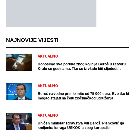
NAJNOVIJE VIJESTI
AKTUALNO
Donosimo sve poruke zbog kojih je Beroš u zatvoru.
Kralo se godinama. Tko će iz vlade biti sljedeći
uhićen?
AKTUALNO
Beroš navodno primio mito od 75 000 eura. Evo tko bi
mogao stajati na čelu zločinačkog udruženja
AKTUALNO
Uhićen ministar zdravstva Vili Beroš, Plenković ga
smijenio: Istraga USKOK-a zbog korupcije