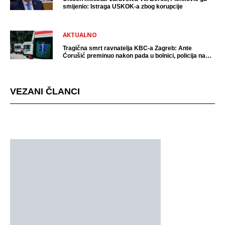
smijenio: Istraga USKOK-a zbog korupcije
AKTUALNO
Tragična smrt ravnatelja KBC-a Zagreb: Ante
Ćorušić preminuo nakon pada u bolnici, policija na
mjestu događaja
VEZANI ČLANCI