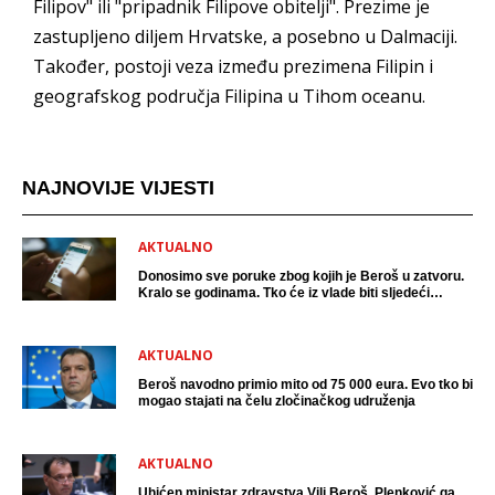
Filipov" ili "pripadnik Filipove obitelji". Prezime je
zastupljeno diljem Hrvatske, a posebno u Dalmaciji.
Također, postoji veza između prezimena Filipin i
geografskog područja Filipina u Tihom oceanu.
NAJNOVIJE VIJESTI
AKTUALNO
Donosimo sve poruke zbog kojih je Beroš u zatvoru.
Kralo se godinama. Tko će iz vlade biti sljedeći
uhićen?
AKTUALNO
Beroš navodno primio mito od 75 000 eura. Evo tko bi
mogao stajati na čelu zločinačkog udruženja
AKTUALNO
Uhićen ministar zdravstva Vili Beroš, Plenković ga