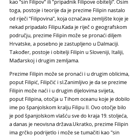
kao "sin Filipov" ili "pripadnik Filipove obitelji". Osim
toga, postoje i teorije da je prezime Filipin nastalo
od riječi "Filipovina", koja označava zemljište koje je
nekad pripadalo Filipu.Kada je riječ o geografskom
području, prezime Filipin može se pronaći diljem
Hrvatske, a posebno je zastupljeno u Dalmaciji.
Također, postoje i obitelji Filipin u Sloveniji, Italiji,
Mađarskoj i drugim zemljama.
Prezime Filipin može se pronaći i u drugim oblicima,
poput Filipić, Filipčić i sl.Zanimljivo je da se prezime
Filipin može naći i u drugim dijelovima svijeta,
poput Filipina, otočja u Tihom oceanu koje je dobilo
ime po španjolskom kralju Filipu II. Ovo otočje bilo
je pod španjolskom vlašću sve do kraja 19. stoljeća,
a danas je neovisna država.Ukratko, prezime Filipin
ima grčko podrijetlo i može se tumačiti kao "sin