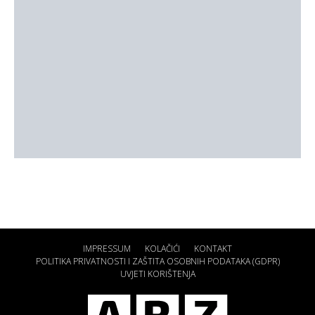
IMPRESSUM
KOLAČIĆI
KONTAKT
POLITIKA PRIVATNOSTI I ZAŠTITA OSOBNIH PODATAKA (GDPR)
UVJETI KORIŠTENJA