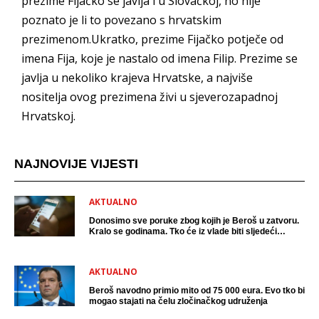
prezime Fijačko se javlja i u Slovačkoj, no nije
poznato je li to povezano s hrvatskim
prezimenom.Ukratko, prezime Fijačko potječe od
imena Fija, koje je nastalo od imena Filip. Prezime se
javlja u nekoliko krajeva Hrvatske, a najviše
nositelja ovog prezimena živi u sjeverozapadnoj
Hrvatskoj.
NAJNOVIJE VIJESTI
AKTUALNO
Donosimo sve poruke zbog kojih je Beroš u zatvoru.
Kralo se godinama. Tko će iz vlade biti sljedeći
uhićen?
AKTUALNO
Beroš navodno primio mito od 75 000 eura. Evo tko bi
mogao stajati na čelu zločinačkog udruženja