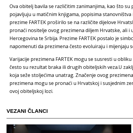
Ova obitelj bavila se različitim zanimanjima, kao što su 
pojavljuju u matičnim knjigama, popisima stanovništv
prezime FARTEK proširilo se na različite dijelove Hrvats
pronaći nositelje ovog prezimena diljem Hrvatske, ali i
Hercegovina te Srbija. Prezime FARTEK postalo je simbo
napomenuti da prezimena često evoluiraju i mijenjaju 
Varijacije prezimena FARTEK mogu se susresti u obliku po
često su rezultat braka ili drugih obiteljskih veza.U za
koja seže stoljećima unatrag. Značenje ovog prezimena
prezimena mogu se pronaći u Hrvatskoj i susjednim zem
ovoj obiteljskoj lozi.
VEZANI ČLANCI