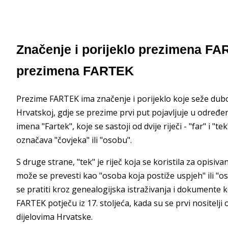
Značenje i porijeklo prezimena FAR
prezimena FARTEK
Prezime FARTEK ima značenje i porijeklo koje seže dubok
Hrvatskoj, gdje se prezime prvi put pojavljuje u odre
imena "Fartek", koje se sastoji od dvije riječi - "far" i "t
označava "čovjeka" ili "osobu".
S druge strane, "tek" je riječ koja se koristila za opisi
može se prevesti kao "osoba koja postiže uspjeh" ili "
se pratiti kroz genealogijska istraživanja i dokumente k
FARTEK potječu iz 17. stoljeća, kada su se prvi nositelj
dijelovima Hrvatske.