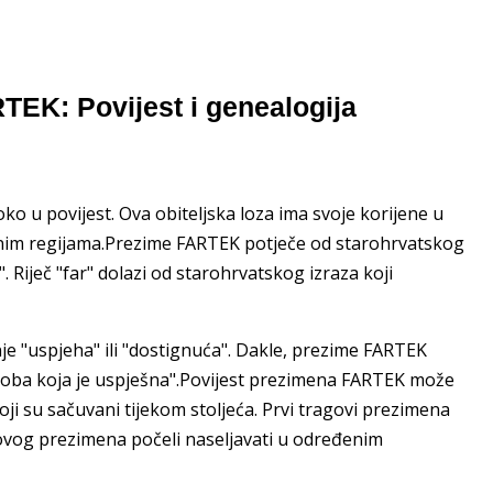
TEK: Povijest i genealogija
o u povijest. Ova obiteljska loza ima svoje korijene u
đenim regijama.Prezime FARTEK potječe od starohrvatskog
ek". Riječ "far" dolazi od starohrvatskog izraza koji
vanje "uspjeha" ili "dostignuća". Dakle, prezime FARTEK
osoba koja je uspješna".Povijest prezimena FARTEK može
oji su sačuvani tijekom stoljeća. Prvi tragovi prezimena
i ovog prezimena počeli naseljavati u određenim