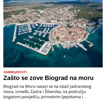
ZANIMLJIVOSTI
Zašto se zove Biograd na moru
Biograd na Moru nalazi se na obali Jadranskog
mora, između Zadra i Šibenika, na području
bogatom poviješću, prirodnim ljepotama i
pomorskom tradicijom. Zašto se zove Biograd na