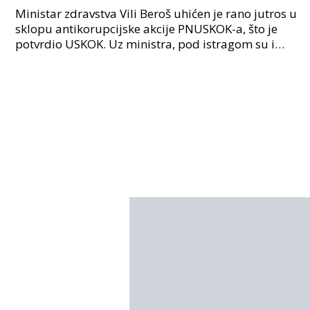
Istraga USKOK-a zbog korupcije
Ministar zdravstva Vili Beroš uhićen je rano jutros u
sklopu antikorupcijske akcije PNUSKOK-a, što je
potvrdio USKOK. Uz ministra, pod istragom su i
nekoliko visokopozicioniranih liječnika, uključujuć