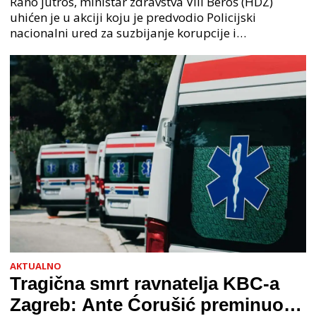
Rano jutros, ministar zdravstva Vili Beroš (HDZ)
uhićen je u akciji koju je predvodio Policijski
nacionalni ured za suzbijanje korupcije i
organiziranog kriminaliteta (PNUSKOK). Prema
priopćenju USKOK
AKTUALNO
Tragična smrt ravnatelja KBC-a
Zagreb: Ante Ćorušić preminuo