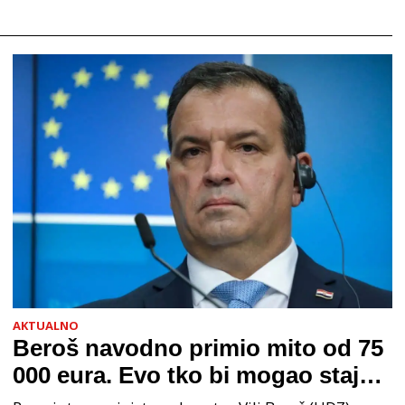
moru? Njegovo ime doslo
AKTUALNO
Beroš navodno primio mito od 75
000 eura. Evo tko bi mogao stajati
na čelu zločinačkog udruženja