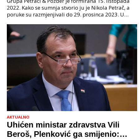
Grupa Petrači & Pozder je formirana 15. listopada
sljedeći uhićen?
2022. Kako se sumnja stvorio ju je Nikola Petrač, a
poruke su razmjenjivali do 29. prosinca 2023. U
grupi je bilo 4 osobe: jedan je bio "Tata", drugi
AKTUALNO
Uhićen ministar zdravstva Vili
Beroš, Plenković ga smijenio: