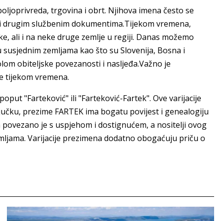
poljoprivreda, trgovina i obrt. Njihova imena često se
a i drugim službenim dokumentima.Tijekom vremena,
ke, ali i na neke druge zemlje u regiji. Danas možemo
 u susjednim zemljama kao što su Slovenija, Bosna i
lom obiteljske povezanosti i nasljeđa.Važno je
se tijekom vremena.
put "Farteković" ili "Farteković-Fartek". Ove varijacije
ključku, prezime FARTEK ima bogatu povijest i genealogiju
 povezano je s uspjehom i dostignućem, a nositelji ovog
ljama. Varijacije prezimena dodatno obogaćuju priču o