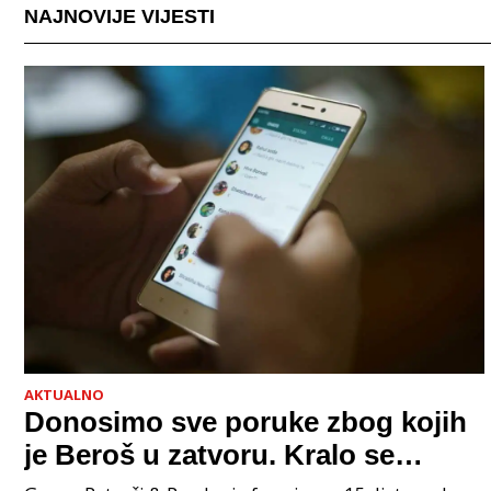
NAJNOVIJE VIJESTI
AKTUALNO
Donosimo sve poruke zbog kojih
je Beroš u zatvoru. Kralo se
godinama. Tko će iz vlade biti