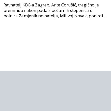
nakon pada u bolnici, policija na
Ravnatelj KBC-a Zagreb, Ante Ćorušić, tragično je
mjestu događaja
preminuo nakon pada s požarnih stepenica u
bolnici. Zamjenik ravnatelja, Milivoj Novak, potvrdio
je tužnu vijest o smrti svog kolege. Ministar zdravs