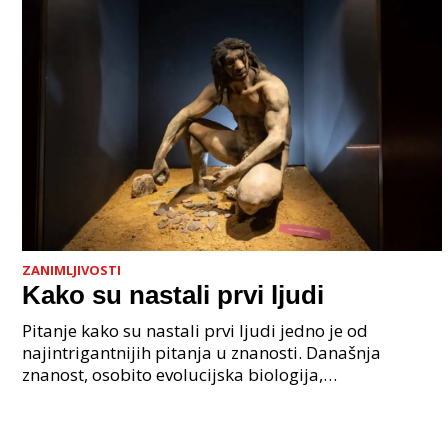
ZANIMLJIVOSTI
Kako su nastali prvi ljudi
Pitanje kako su nastali prvi ljudi jedno je od
najintrigantnijih pitanja u znanosti. Današnja
znanost, osobito evolucijska biologija,
paleoantropologija i genetika, pruža nam čvrste
dokaze da je nasta