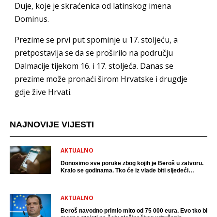
Duje, koje je skraćenica od latinskog imena
Dominus.
Prezime se prvi put spominje u 17. stoljeću, a
pretpostavlja se da se proširilo na području
Dalmacije tijekom 16. i 17. stoljeća. Danas se
prezime može pronaći širom Hrvatske i drugdje
gdje žive Hrvati.
NAJNOVIJE VIJESTI
AKTUALNO
Donosimo sve poruke zbog kojih je Beroš u zatvoru.
Kralo se godinama. Tko će iz vlade biti sljedeći
uhićen?
AKTUALNO
Beroš navodno primio mito od 75 000 eura. Evo tko bi