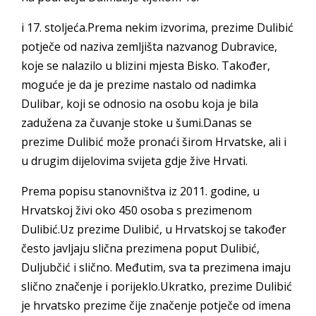
i 17. stoljeća.Prema nekim izvorima, prezime Dulibić
potječe od naziva zemljišta nazvanog Dubravice,
koje se nalazilo u blizini mjesta Bisko. Također,
moguće je da je prezime nastalo od nadimka
Dulibar, koji se odnosio na osobu koja je bila
zadužena za čuvanje stoke u šumi.Danas se
prezime Dulibić može pronaći širom Hrvatske, ali i
u drugim dijelovima svijeta gdje žive Hrvati.
Prema popisu stanovništva iz 2011. godine, u
Hrvatskoj živi oko 450 osoba s prezimenom
Dulibić.Uz prezime Dulibić, u Hrvatskoj se također
često javljaju slična prezimena poput Dulibić,
Duljubčić i slično. Međutim, sva ta prezimena imaju
slično značenje i porijeklo.Ukratko, prezime Dulibić
je hrvatsko prezime čije značenje potječe od imena