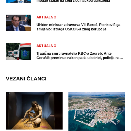
mogao stajati na čelu zločinačkog udruženja
AKTUALNO
Uhićen ministar zdravstva Vili Beroš, Plenković ga
smijenio: Istraga USKOK-a zbog korupcije
AKTUALNO
Tragična smrt ravnatelja KBC-a Zagreb: Ante
Ćorušić preminuo nakon pada u bolnici, policija na
mjestu događaja
VEZANI ČLANCI