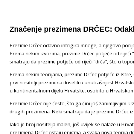
Značenje prezimena DRČEC: Odakl
Prezime Drčec odavno intrigira mnoge, a njegovo porijek
Prema nekim izvorima, prezime Drčec potječe od riječi "
smatraju da prezime potječe od riječi "drča", što u topon
Prema nekim teorijama, prezime Drčec potječe iz Istre, 
prvi nositelji prezimena doselili u unutrašnjost Hrvats
u kontinentalnom dijelu Hrvatske, osobito u Hrvatskom
Prezime Drčec nije često, što ga čini još zanimljivijim. U
drugih prezimena. Neki smatraju da je prezime Drčec izu
Iako je broj nositelja malen, još uvijek se nalaze u Hrva
prezimena Drčec
ostaju enigma, a svaka nova teorija do