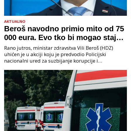
AKTUALNO
Beroš navodno primio mito od 75
000 eura. Evo tko bi mogao stajati
na čelu zločinačkog udruženja
Rano jutros, ministar zdravstva Vili Beroš (HDZ)
uhićen je u akciji koju je predvodio Policijski
nacionalni ured za suzbijanje korupcije i
organiziranog kriminaliteta (PNUSKOK). Prema
priopćenju USKOK