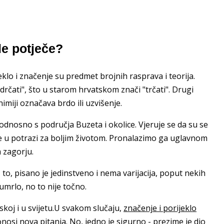
e potječe?
lo i značenje su predmet brojnih rasprava i teorija.
drčati", što u starom hrvatskom znači "trčati". Drugi
imiji označava brdo ili uzvišenje.
odnosno s područja Buzeta i okolice. Vjeruje se da su se
ke u potrazi za boljim životom. Pronalazimo ga uglavnom
 zagorju.
z to, pisano je jedinstveno i nema varijacija, poput nekih
mrlo, no to nije točno.
tskoj i u svijetu.U svakom slučaju,
značenje i porijeklo
nosi nova pitanja. No, jedno je sigurno - prezime je dio