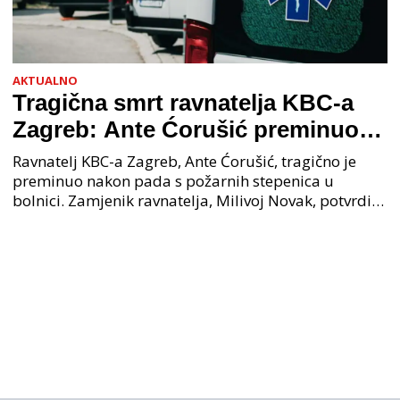
AKTUALNO
Tragična smrt ravnatelja KBC-a
Zagreb: Ante Ćorušić preminuo
nakon pada u bolnici, policija na
Ravnatelj KBC-a Zagreb, Ante Ćorušić, tragično je
mjestu događaja
preminuo nakon pada s požarnih stepenica u
bolnici. Zamjenik ravnatelja, Milivoj Novak, potvrdio
je tužnu vijest o smrti svog kolege. Ministar zdravs