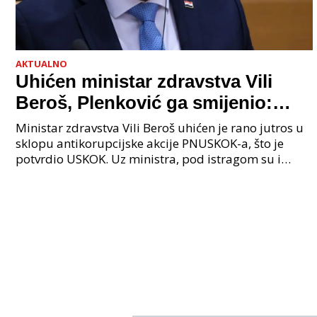
AKTUALNO
Uhićen ministar zdravstva Vili
Beroš, Plenković ga smijenio:
Istraga USKOK-a zbog korupcije
Ministar zdravstva Vili Beroš uhićen je rano jutros u
sklopu antikorupcijske akcije PNUSKOK-a, što je
potvrdio USKOK. Uz ministra, pod istragom su i
nekoliko visokopozicioniranih liječnika, uključujuć