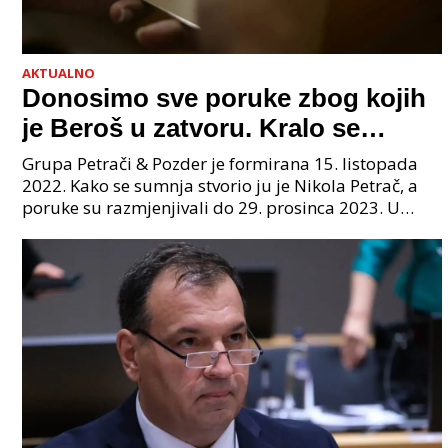
AKTUALNO
Donosimo sve poruke zbog kojih
je Beroš u zatvoru. Kralo se
godinama. Tko će iz vlade biti
Grupa Petrači & Pozder je formirana 15. listopada
sljedeći uhićen?
2022. Kako se sumnja stvorio ju je Nikola Petrač, a
poruke su razmjenjivali do 29. prosinca 2023. U
grupi je bilo 4 osobe: jedan je bio "Tata", drugi