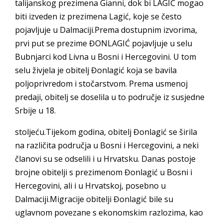
talijanskog prezimena Gianni, dok bi LAGIĆ mogao
biti izveden iz prezimena Lagić, koje se često
pojavljuje u Dalmaciji.Prema dostupnim izvorima,
prvi put se prezime ĐONLAGIĆ pojavljuje u selu
Bubnjarci kod Livna u Bosni i Hercegovini. U tom
selu živjela je obitelj Đonlagić koja se bavila
poljoprivredom i stočarstvom. Prema usmenoj
predaji, obitelj se doselila u to područje iz susjedne
Srbije u 18.
stoljeću.Tijekom godina, obitelj Đonlagić se širila
na različita područja u Bosni i Hercegovini, a neki
članovi su se odselili i u Hrvatsku. Danas postoje
brojne obitelji s prezimenom Đonlagić u Bosni i
Hercegovini, ali i u Hrvatskoj, posebno u
Dalmaciji.Migracije obitelji Đonlagić bile su
uglavnom povezane s ekonomskim razlozima, kao