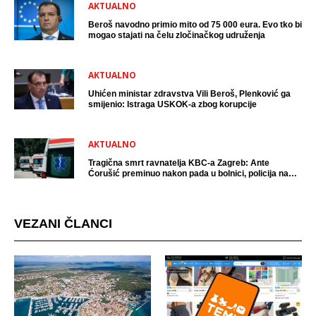
AKTUALNO
Beroš navodno primio mito od 75 000 eura. Evo tko bi
mogao stajati na čelu zločinačkog udruženja
AKTUALNO
Uhićen ministar zdravstva Vili Beroš, Plenković ga
smijenio: Istraga USKOK-a zbog korupcije
AKTUALNO
Tragična smrt ravnatelja KBC-a Zagreb: Ante
Ćorušić preminuo nakon pada u bolnici, policija na
mjestu događaja
VEZANI ČLANCI