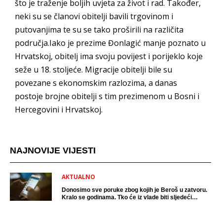
što je traženje boljih uvjeta za život i rad. Također,
neki su se članovi obitelji bavili trgovinom i
putovanjima te su se tako proširili na različita
područja.Iako je prezime Đonlagić manje poznato u
Hrvatskoj, obitelj ima svoju povijest i porijeklo koje
seže u 18. stoljeće. Migracije obitelji bile su
povezane s ekonomskim razlozima, a danas
postoje brojne obitelji s tim prezimenom u Bosni i
Hercegovini i Hrvatskoj.
NAJNOVIJE VIJESTI
AKTUALNO
Donosimo sve poruke zbog kojih je Beroš u zatvoru.
Kralo se godinama. Tko će iz vlade biti sljedeći
uhićen?