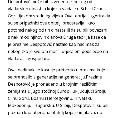
Despotović može biti izvedeno iz nekog od
vladarskih dinastija koje su vladale u Srbiji i Crnoj
Gori tijekom srednjeg vijeka. Ova teorija sugerira da
su se pripadnici ove obitelji predstavljali kao
potomci nekog od tih dinasta ili da su bili povezani
s nekim od njihovih članova.Druga teorija kaže da
je prezime Despotović nastalo kao nadimak za
nekog tko je svojom moći i utjecajem podsjećao na
vladara ili gospodara.
Ovaj nadimak se kasnije pretvorio u prezime koje
se prenosilo s generacije na generaciju.Prezime
Despotović je pronađeno u brojnim različitim
zemljama u jugoistočnoj Europi, uključujući Srbiju,
Crnu Goru, Bosnu i Hercegovinu, Hrvatsku,
Makedoniju i Bugarsku. U Srbiji, Despotovići su bili
poznati kao utjecajna obitelj koja je imala važnu