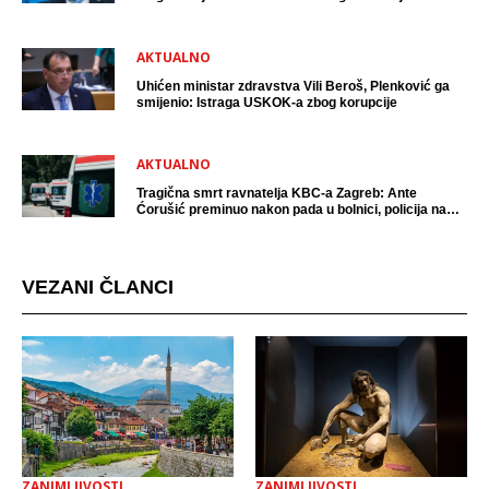
AKTUALNO
Uhićen ministar zdravstva Vili Beroš, Plenković ga
smijenio: Istraga USKOK-a zbog korupcije
AKTUALNO
Tragična smrt ravnatelja KBC-a Zagreb: Ante
Ćorušić preminuo nakon pada u bolnici, policija na
mjestu događaja
VEZANI ČLANCI
ZANIMLJIVOSTI
ZANIMLJIVOSTI