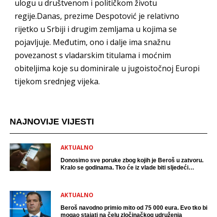
ulogu u društvenom i političkom životu
regije.Danas, prezime Despotović je relativno
rijetko u Srbiji i drugim zemljama u kojima se
pojavljuje. Međutim, ono i dalje ima snažnu
povezanost s vladarskim titulama i moćnim
obiteljima koje su dominirale u jugoistočnoj Europi
tijekom srednjeg vijeka.
NAJNOVIJE VIJESTI
AKTUALNO
Donosimo sve poruke zbog kojih je Beroš u zatvoru.
Kralo se godinama. Tko će iz vlade biti sljedeći
uhićen?
AKTUALNO
Beroš navodno primio mito od 75 000 eura. Evo tko bi
mogao stajati na čelu zločinačkog udruženja