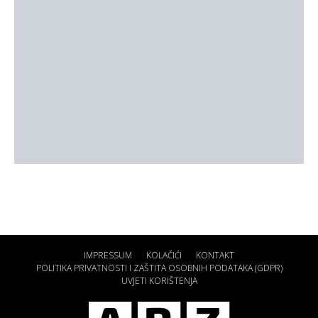
IMPRESSUM
KOLAČIĆI
KONTAKT
POLITIKA PRIVATNOSTI I ZAŠTITA OSOBNIH PODATAKA (GDPR)
UVJETI KORIŠTENJA