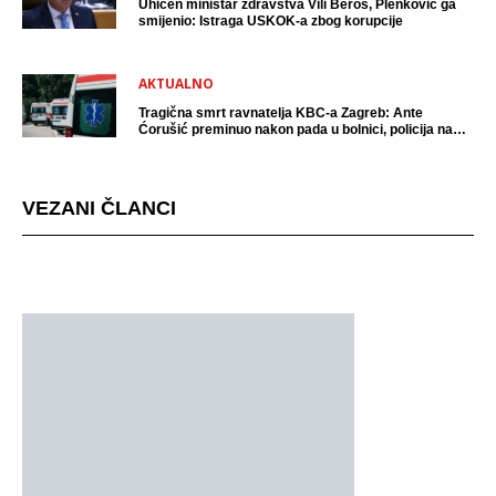
Uhićen ministar zdravstva Vili Beroš, Plenković ga
smijenio: Istraga USKOK-a zbog korupcije
AKTUALNO
Tragična smrt ravnatelja KBC-a Zagreb: Ante
Ćorušić preminuo nakon pada u bolnici, policija na
mjestu događaja
VEZANI ČLANCI