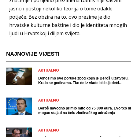
značenje i porijeklo prezimena Damiš nije sasvim
jasno i postoji nekoliko teorija o tome odakle
potječe. Bez obzira na to, ovo prezime je dio
hrvatske kulturne baštine i dio je identiteta mnogih
ljudi u Hrvatskoj i diljem svijeta.
NAJNOVIJE VIJESTI
AKTUALNO
Donosimo sve poruke zbog kojih je Beroš u zatvoru.
Kralo se godinama. Tko će iz vlade biti sljedeći
uhićen?
AKTUALNO
Beroš navodno primio mito od 75 000 eura. Evo tko bi
mogao stajati na čelu zločinačkog udruženja
AKTUALNO