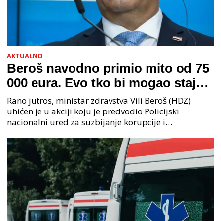
AKTUALNO
Beroš navodno primio mito od 75
000 eura. Evo tko bi mogao stajati
na čelu zločinačkog udruženja
Rano jutros, ministar zdravstva Vili Beroš (HDZ)
uhićen je u akciji koju je predvodio Policijski
nacionalni ured za suzbijanje korupcije i
organiziranog kriminaliteta (PNUSKOK). Prema
priopćenju USKOK