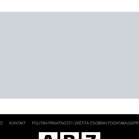
ĆI
KONTAKT
POLITIKA PRIVATNOSTI I ZAŠTITA OSOBNIH PODATAKA (GDPR