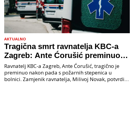
AKTUALNO
Tragična smrt ravnatelja KBC-a
Zagreb: Ante Ćorušić preminuo
nakon pada u bolnici, policija na
Ravnatelj KBC-a Zagreb, Ante Ćorušić, tragično je
mjestu događaja
preminuo nakon pada s požarnih stepenica u
bolnici. Zamjenik ravnatelja, Milivoj Novak, potvrdio
je tužnu vijest o smrti svog kolege. Ministar zdravs