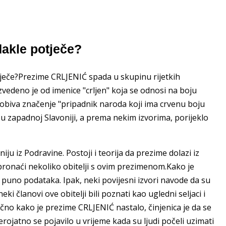
akle potječe?
tječe?Prezime CRLJENIĆ spada u skupinu rijetkih
zvedeno je od imenice "crljen" koja se odnosi na boju
dobiva značenje "pripadnik naroda koji ima crvenu boju
u zapadnoj Slavoniji, a prema nekim izvorima, porijeklo
iju iz Podravine. Postoji i teorija da prezime dolazi iz
pronaći nekoliko obitelji s ovim prezimenom.Kako je
 puno podataka. Ipak, neki povijesni izvori navode da su
i članovi ove obitelji bili poznati kao ugledni seljaci i
čno kako je prezime CRLJENIĆ nastalo, činjenica je da se
jatno se pojavilo u vrijeme kada su ljudi počeli uzimati