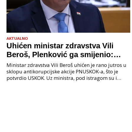
AKTUALNO
Uhićen ministar zdravstva Vili
Beroš, Plenković ga smijenio:
Istraga USKOK-a zbog korupcije
Ministar zdravstva Vili Beroš uhićen je rano jutros u
sklopu antikorupcijske akcije PNUSKOK-a, što je
potvrdio USKOK. Uz ministra, pod istragom su i
nekoliko visokopozicioniranih liječnika, uključujuć