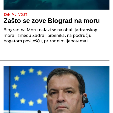
ZANIMLJIVOSTI
Zašto se zove Biograd na moru
Biograd na Moru nalazi se na obali Jadranskog
mora, između Zadra i Šibenika, na području
bogatom poviješću, prirodnim ljepotama i
pomorskom tradicijom. Zašto se zove Biograd na
moru? Njegovo ime doslo