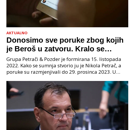
AKTUALNO
Donosimo sve poruke zbog kojih
je Beroš u zatvoru. Kralo se
godinama. Tko će iz vlade biti
Grupa Petrači & Pozder je formirana 15. listopada
sljedeći uhićen?
2022. Kako se sumnja stvorio ju je Nikola Petrač, a
poruke su razmjenjivali do 29. prosinca 2023. U
grupi je bilo 4 osobe: jedan je bio "Tata", drugi