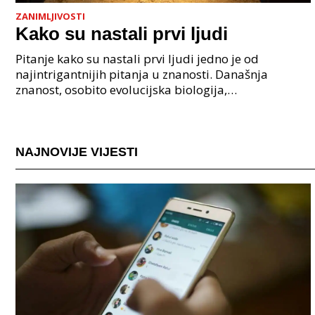
ZANIMLJIVOSTI
Kako su nastali prvi ljudi
Pitanje kako su nastali prvi ljudi jedno je od
najintrigantnijih pitanja u znanosti. Današnja
znanost, osobito evolucijska biologija,
paleoantropologija i genetika, pruža nam čvrste
dokaze da je nasta
NAJNOVIJE VIJESTI