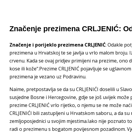
Značenje prezimena CRLJENIĆ: Od
Značenje i porijeklo prezimena CRLJENIĆ
: Odakle po
prezimena u Hrvatskoj te se javlja u vrlo malom broju. I
crvenu. Kada se ovaj pridjev primijeni na prezime, ono 
kose ili kože".Prezime CRLJENIĆ pojavljuje se uglavnom 
prezimena je vezano uz Podravinu.
Naime, pretpostavlja se da su CRLJENIĆI doselili u Slavon
susjedne Bosne i Hercegovine, gdje se još uvijek može 
prezime CRLJENIĆ vrlo rijetko, o njemu se ne može naći
CRLJENIĆI bili zastupljeni u Hrvatskom saboru, a da su nek
zemljoposjednici u svojim mjestima.Iako nije poznato to
radi o prezimenu s bogatom povijesnom pozadinom. Vjero