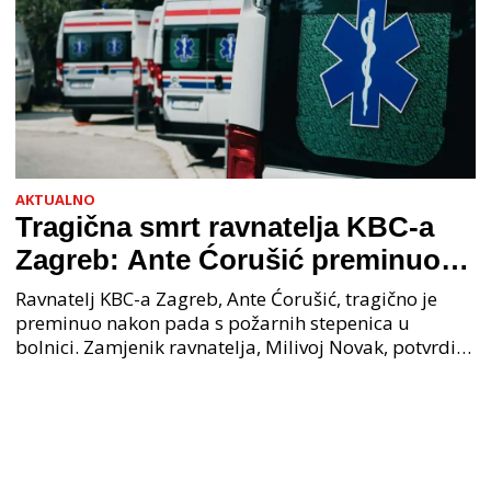
AKTUALNO
Tragična smrt ravnatelja KBC-a
Zagreb: Ante Ćorušić preminuo
nakon pada u bolnici, policija na
Ravnatelj KBC-a Zagreb, Ante Ćorušić, tragično je
mjestu događaja
preminuo nakon pada s požarnih stepenica u
bolnici. Zamjenik ravnatelja, Milivoj Novak, potvrdio
je tužnu vijest o smrti svog kolege. Ministar zdravs