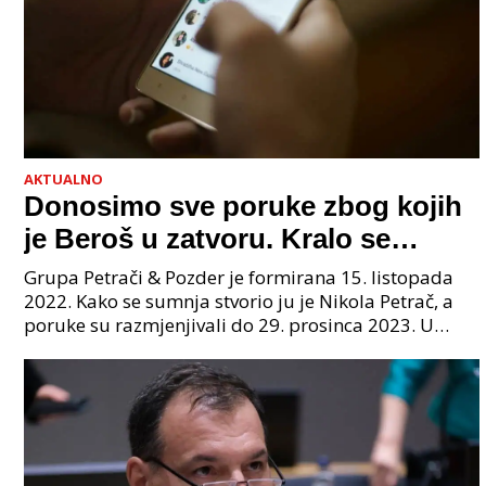
AKTUALNO
Donosimo sve poruke zbog kojih
je Beroš u zatvoru. Kralo se
godinama. Tko će iz vlade biti
Grupa Petrači & Pozder je formirana 15. listopada
sljedeći uhićen?
2022. Kako se sumnja stvorio ju je Nikola Petrač, a
poruke su razmjenjivali do 29. prosinca 2023. U
grupi je bilo 4 osobe: jedan je bio "Tata", drugi