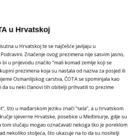
TA u Hrvatskoj
sutna u Hrvatskoj te se najčešće javljaju u
 Podravini. Značenje ovog prezimena nije sasvim jasno,
to bi u prijevodu značilo "mali komad zemlje koji se
upini prezimena koja su nastala od naziva za posjed ili
vrijeme Osmanlijskog carstva, ČOTA se spominjala kao
da su neki članovi tih obitelji prihvatili to prezime
ot", što u mađarskom jeziku znači "sela", a u hrvatskom
odručje sjeverne Hrvatske, posebice u Međimurje, gdje su
 u tom slučaju mogao označavati nekoga tko je poreklom
d nekoliko stoljeća, što ukazuje na to da su nositelji