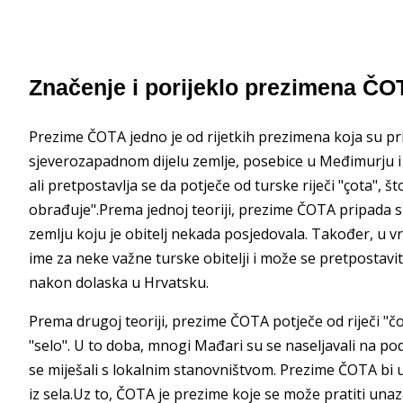
Značenje i porijeklo prezimena ČO
Prezime ČOTA jedno je od rijetkih prezimena koja su pri
sjeverozapadnom dijelu zemlje, posebice u Međimurju i
ali pretpostavlja se da potječe od turske riječi "çota", š
obrađuje".Prema jednoj teoriji, prezime ČOTA pripada sk
zemlju koju je obitelj nekada posjedovala. Također, u 
ime za neke važne turske obitelji i može se pretpostaviti 
nakon dolaska u Hrvatsku.
Prema drugoj teoriji, prezime ČOTA potječe od riječi "č
"selo". U to doba, mnogi Mađari su se naseljavali na p
se miješali s lokalnim stanovništvom. Prezime ČOTA bi
iz sela.Uz to, ČOTA je prezime koje se može pratiti unaza