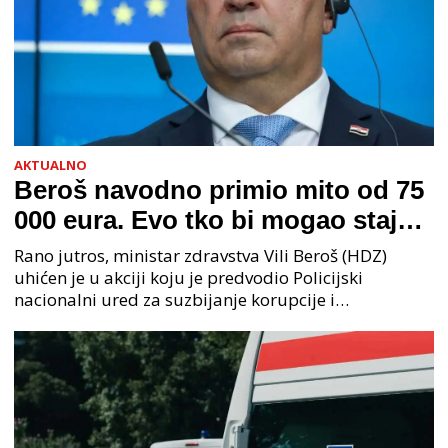
AKTUALNO
Beroš navodno primio mito od 75
000 eura. Evo tko bi mogao stajati
na čelu zločinačkog udruženja
Rano jutros, ministar zdravstva Vili Beroš (HDZ)
uhićen je u akciji koju je predvodio Policijski
nacionalni ured za suzbijanje korupcije i
organiziranog kriminaliteta (PNUSKOK). Prema
priopćenju USKOK