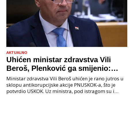
AKTUALNO
Uhićen ministar zdravstva Vili
Beroš, Plenković ga smijenio:
Istraga USKOK-a zbog korupcije
Ministar zdravstva Vili Beroš uhićen je rano jutros u
sklopu antikorupcijske akcije PNUSKOK-a, što je
potvrdio USKOK. Uz ministra, pod istragom su i
nekoliko visokopozicioniranih liječnika, uključujuć