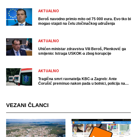
AKTUALNO
Beroš navodno primio mito od 75 000 eura. Evo tko bi
mogao stajati na čelu zločinačkog udruženja
AKTUALNO
Uhićen ministar zdravstva Vili Beroš, Plenković ga
smijenio: Istraga USKOK-a zbog korupcije
AKTUALNO
Tragična smrt ravnatelja KBC-a Zagreb: Ante
Ćorušić preminuo nakon pada u bolnici, policija na
mjestu događaja
VEZANI ČLANCI